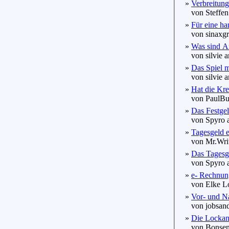
»
Verbreitung
von Steffen
»
Für eine ha
von sinaxgr
»
Was sind A
von silvie a
»
Das Spiel m
von silvie a
»
Hat die Kre
von PaulBuc
»
Das Festge
von Spyro a
»
Tagesgeld e
von Mr.Writ
»
Das Tagesg
von Spyro a
»
e- Rechnung
von Elke Lo
»
Vor- und Na
von jobsand
»
Die Lockan
von Bonsen 