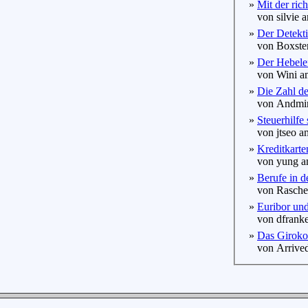
»
Mit der ric
von silvie a
»
Der Detekti
von Boxster
»
Der Hebelef
von Wini am
»
Die Zahl de
von Andmir 
»
Steuerhilfe
von jtseo am
»
Kreditkarte
von yung am
»
Berufe in d
von Raschel
»
Euribor und 
von dfranke
»
Das Giroko
von Arrived