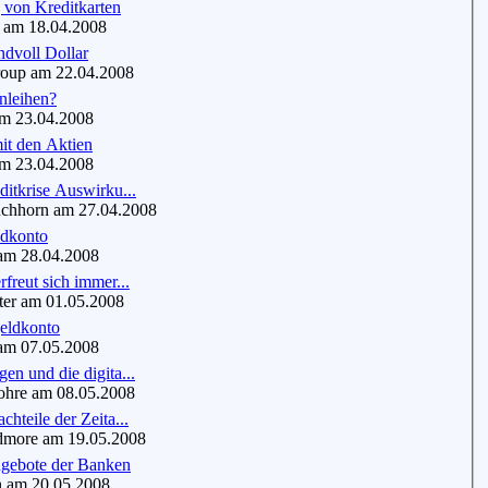
 von Kreditkarten
 am 18.04.2008
ndvoll Dollar
oup am 22.04.2008
nleihen?
m 23.04.2008
it den Aktien
m 23.04.2008
ditkrise Auswirku...
hhorn am 27.04.2008
ldkonto
m 28.04.2008
rfreut sich immer...
er am 01.05.2008
eldkonto
m 07.05.2008
en und die digita...
hre am 08.05.2008
chteile der Zeita...
more am 19.05.2008
gebote der Banken
am 20.05.2008