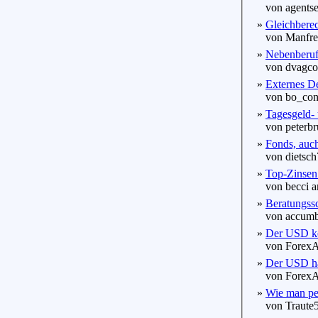
von agentse
»
Gleichberec
von Manfred
»
Nebenberuf
von dvagcoll
»
Externes D
von bo_con 
»
Tagesgeld- 
von peterbru
»
Fonds, auch
von dietsch7
»
Top-Zinsen 
von becci a
»
Beratungssc
von accumba
»
Der USD keh
von ForexAn
»
Der USD ha
von ForexAn
»
Wie man per
von Traute5