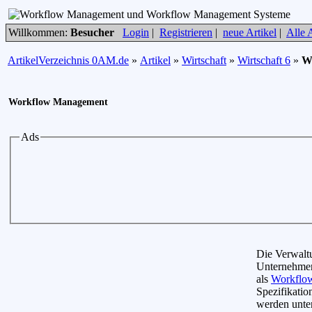
Willkommen:
Besucher
Login
|
Registrieren
|
neue Artikel
|
Alle A
ArtikelVerzeichnis 0AM.de
»
Artikel
»
Wirtschaft
»
Wirtschaft 6
»
W
Workflow Management
Ads
Die Verwaltu
Unternehmen
als
Workflo
Spezifikatio
werden unte