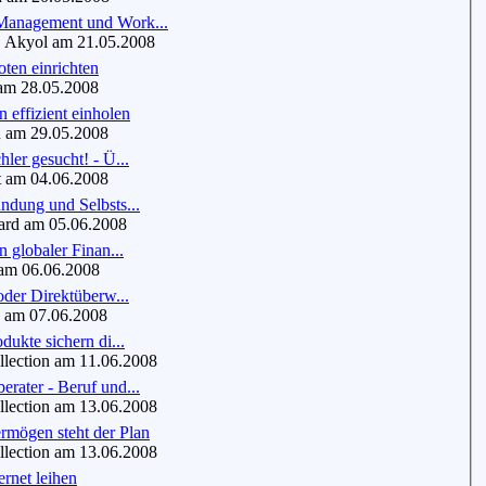
anagement und Work...
 Akyol am 21.05.2008
ten einrichten
m 28.05.2008
 effizient einholen
am 29.05.2008
hler gesucht! - Ü...
 am 04.06.2008
ndung und Selbsts...
d am 05.06.2008
n globaler Finan...
am 06.06.2008
 oder Direktüberw...
am 07.06.2008
dukte sichern di...
ection am 11.06.2008
rater - Beruf und...
ection am 13.06.2008
rmögen steht der Plan
ection am 13.06.2008
ernet leihen