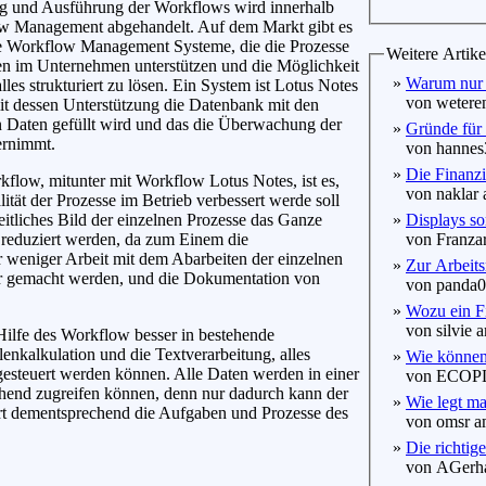
ng und Ausführung der Workflows wird innerhalb
w Management abgehandelt. Auf dem Markt gibt es
e Workflow Management Systeme, die die Prozesse
Weitere Artike
n im Unternehmen unterstützen und die Möglichkeit
»
Warum nur 
lles strukturiert zu lösen. Ein System ist Lotus Notes
von weteren
t dessen Unterstützung die Datenbank mit den
 Daten gefüllt wird und das die Überwachung der
»
Gründe für 
ernimmt.
von hannes3
»
Die Finanzi
kflow, mitunter mit Workflow Lotus Notes, ist es,
von naklar 
lität der Prozesse im Betrieb verbessert werde soll
eitliches Bild der einzelnen Prozesse das Ganze
»
Displays s
 reduziert werden, da zum Einem die
von Franzar
er weniger Arbeit mit dem Abarbeiten der einzelnen
»
Zur Arbeit
ter gemacht werden, und die Dokumentation von
von panda00
»
Wozu ein F
von silvie a
ilfe des Workflow besser in bestehende
lenkalkulation und die Textverarbeitung, alles
»
Wie können 
gesteuert werden können. Alle Daten werden in einer
von ECOPLA
chend zugreifen können, denn nur dadurch kann der
»
Wie legt ma
rt dementsprechend die Aufgaben und Prozesse des
von omsr am
»
Die richti
von AGerhar