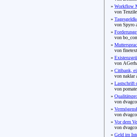
»
Workflow M
von Tenzile
»
Tagesgeldko
von Spyro a
»
Forderungen
von bo_con 
»
Muttersprac
von finetext
»
Existenzgrü
von AGerhar
»
Citibank, ei
von naklar 
»
Lastschrift
von pomate 
»
Qualitätspro
von dvagcoll
»
Vermögensbe
von dvagcoll
»
Vor dem Ve
von dvagcoll
»
Geld im Int