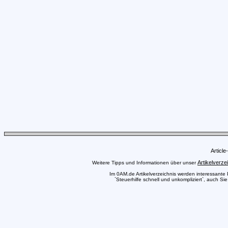
Articl
Artikelverze
Weitere Tipps und Informationen über unser
Im 0AM.de Artikelverzeichnis werden interessante Pr
`Steuerhilfe schnell und unkompliziert`, auch Si