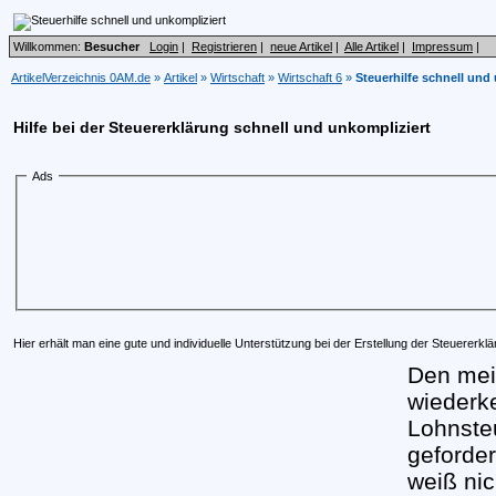
Willkommen:
Besucher
Login
|
Registrieren
|
neue Artikel
|
Alle Artikel
|
Impressum
|
ArtikelVerzeichnis 0AM.de
»
Artikel
»
Wirtschaft
»
Wirtschaft 6
»
Steuerhilfe schnell und
Hilfe bei der Steuererklärung schnell und unkompliziert
Ads
Hier erhält man eine gute und individuelle Unterstützung bei der Erstellung der Steuererkl
Den meis
wiederk
Lohnsteu
geforde
weiß nic