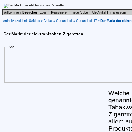
Willkommen:
Besucher
Login
|
Registrieren
|
neue Artikel
|
Alle Artikel
|
Impressum
|
ArtikelVerzeichnis 0AM.de
»
Artikel
»
Gesundheit
»
Gesundheit 17
»
Der Markt der elektr
Der Markt der elektronischen Zigaretten
Ads
Welche 
genannt
Tabakwa
Zigarett
allem au
Produkt