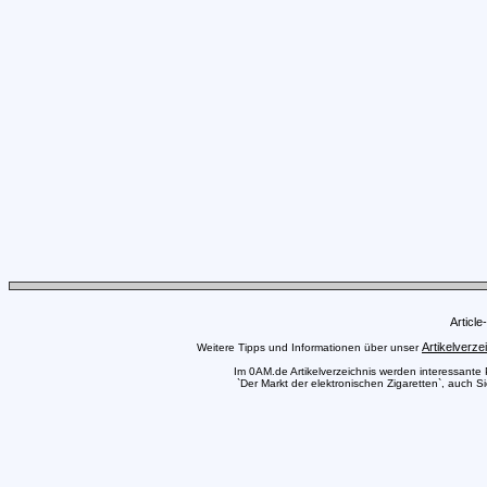
Articl
Artikelverze
Weitere Tipps und Informationen über unser
Im 0AM.de Artikelverzeichnis werden interessante Pr
`Der Markt der elektronischen Zigaretten`, auch S