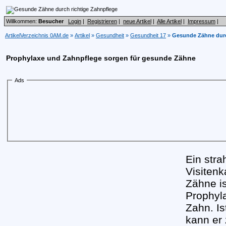
Willkommen:
Besucher
Login
|
Registrieren
|
neue Artikel
|
Alle Artikel
|
Impressum
|
ArtikelVerzeichnis 0AM.de
»
Artikel
»
Gesundheit
»
Gesundheit 17
»
Gesunde Zähne durc
Prophylaxe und Zahnpflege sorgen für gesunde Zähne
Ads
Ein stra
Visitenk
Zähne is
Prophyl
Zahn. Is
kann er 