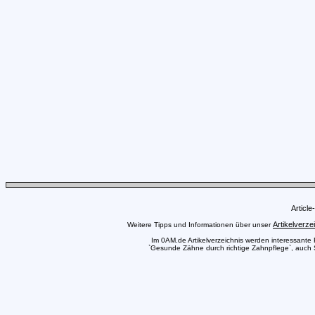
Articl
Artikelverze
Weitere Tipps und Informationen über unser
Im 0AM.de Artikelverzeichnis werden interessante Pr
`Gesunde Zähne durch richtige Zahnpflege`, auch Si