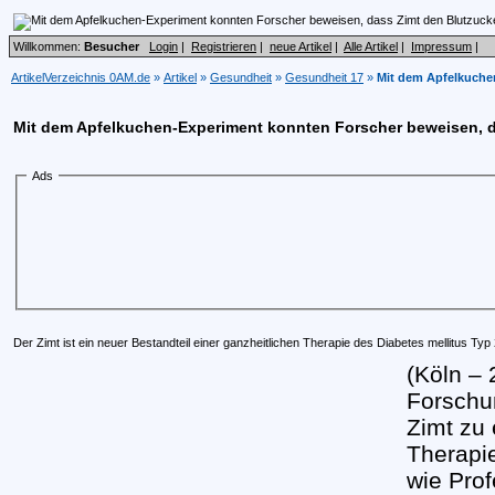
Willkommen:
Besucher
Login
|
Registrieren
|
neue Artikel
|
Alle Artikel
|
Impressum
|
ArtikelVerzeichnis 0AM.de
»
Artikel
»
Gesundheit
»
Gesundheit 17
»
Mit dem Apfelkuche
Mit dem Apfelkuchen-Experiment konnten Forscher beweisen, d
Ads
Der Zimt ist ein neuer Bestandteil einer ganzheitlichen Therapie des Diabetes mellitus Typ
(Köln – 
Forschu
Zimt zu 
Therapi
wie Pro