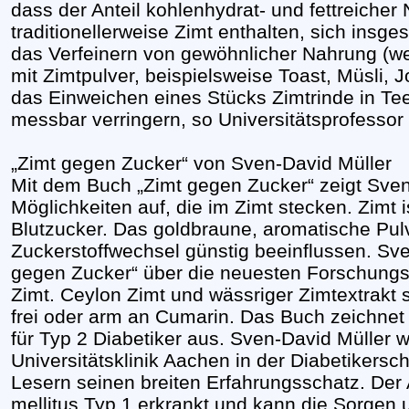
dass der Anteil kohlenhydrat- und fettreicher 
traditionellerweise Zimt enthalten, sich insges
das Verfeinern von gewöhnlicher Nahrung (w
mit Zimtpulver, beispielsweise Toast, Müsli, 
das Einweichen eines Stücks Zimtrinde in Te
messbar verringern, so Universitätsprofessor
„Zimt gegen Zucker“ von Sven-David Müller
Mit dem Buch „Zimt gegen Zucker“ zeigt Sven
Möglichkeiten auf, die im Zimt stecken. Zimt i
Blutzucker. Das goldbraune, aromatische Pu
Zuckerstoffwechsel günstig beeinflussen. Sven
gegen Zucker“ über die neuesten Forschung
Zimt. Ceylon Zimt und wässriger Zimtextrakt
frei oder arm an Cumarin. Das Buch zeichnet 
für Typ 2 Diabetiker aus. Sven-David Müller 
Universitätsklinik Aachen in der Diabetikersch
Lesern seinen breiten Erfahrungsschatz. Der 
mellitus Typ 1 erkrankt und kann die Sorgen 