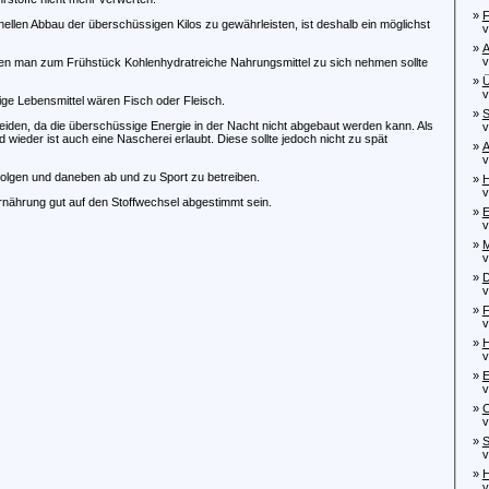
»
F
len Abbau der überschüssigen Kilos zu gewährleisten, ist deshalb ein möglichst
von
»
A
von
egen man zum Frühstück Kohlenhydratreiche Nahrungsmittel zu sich nehmen sollte
»
Ü
von
tige Lebensmittel wären Fisch oder Fleisch.
»
S
eiden, da die überschüssige Energie in der Nacht nicht abgebaut werden kann. Als
von
eder ist auch eine Nascherei erlaubt. Diese sollte jedoch nicht zu spät
»
A
von
rfolgen und daneben ab und zu Sport zu betreiben.
»
H
von
rnährung gut auf den Stoffwechsel abgestimmt sein.
»
E
von
»
M
von
»
D
von
»
F
von
»
H
von
»
E
von
»
C
vo
»
S
von
»
H
vo