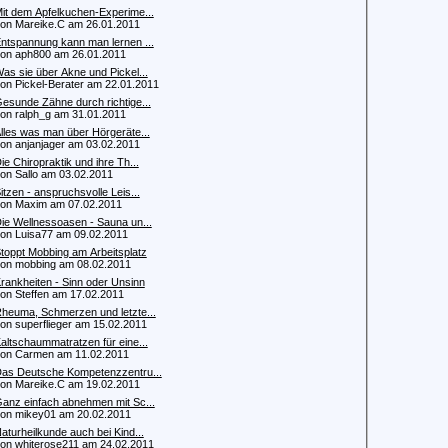
it dem Apfelkuchen-Experime...
 Mareike.C am 26.01.2011
ntspannung kann man lernen ...
 aph800 am 26.01.2011
as sie über Akne und Pickel...
 Pickel-Berater am 22.01.2011
esunde Zähne durch richtige...
 ralph_g am 31.01.2011
lles was man über Hörgeräte...
 anjanjager am 03.02.2011
ie Chiropraktik und ihre Th...
 Sallo am 03.02.2011
itzen - anspruchsvolle Leis...
n Maxim am 07.02.2011
ie Wellnessoasen - Sauna un...
 Luisa77 am 09.02.2011
toppt Mobbing am Arbeitsplatz
 mobbing am 08.02.2011
rankheiten - Sinn oder Unsinn
 Steffen am 17.02.2011
heuma, Schmerzen und letzte...
 superflieger am 15.02.2011
altschaummatratzen für eine...
n Carmen am 11.02.2011
as Deutsche Kompetenzzentru...
 Mareike.C am 19.02.2011
anz einfach abnehmen mit Sc...
 mikey01 am 20.02.2011
aturheilkunde auch bei Kind...
 whiterose211 am 24.02.2011