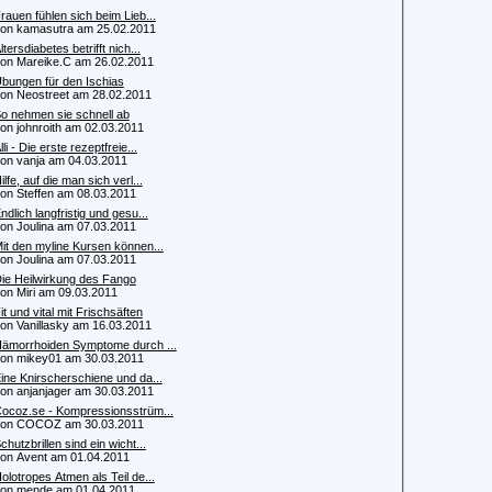
rauen fühlen sich beim Lieb...
 kamasutra am 25.02.2011
ltersdiabetes betrifft nich...
 Mareike.C am 26.02.2011
bungen für den Ischias
 Neostreet am 28.02.2011
o nehmen sie schnell ab
 johnroith am 02.03.2011
lli - Die erste rezeptfreie...
 vanja am 04.03.2011
ilfe, auf die man sich verl...
 Steffen am 08.03.2011
ndlich langfristig und gesu...
 Joulina am 07.03.2011
it den myline Kursen können...
 Joulina am 07.03.2011
ie Heilwirkung des Fango
 Miri am 09.03.2011
it und vital mit Frischsäften
 Vanillasky am 16.03.2011
ämorrhoiden Symptome durch ...
 mikey01 am 30.03.2011
ine Knirscherschiene und da...
 anjanjager am 30.03.2011
ocoz.se - Kompressionsstrüm...
n COCOZ am 30.03.2011
chutzbrillen sind ein wicht...
 Avent am 01.04.2011
olotropes Atmen als Teil de...
n mende am 01.04.2011