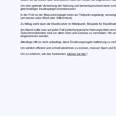
Um eine optimale Verwertung der Nahrung und dementsprechend einen schnel
gleichmäßiger Insulinspiegel erstrebenswert.
In der Früh ist der Blutzuckerspiegel meist am Tiefpunkt angelangt, wesw
(am besten wäre Müsli oder Vollkornbrot).
Zu Mittag steht dann die Eiweißzufuhr im Mittelpunkt. Beispiele für Eiweißhal
Am Abend sollte man auf jeden Fall kohlenhydratreiche Nahrungsmittel verm
Zwischenmahlzeiten sind vor allem Obst und Gemüse zu vermeiden. Hin und wi
eingenommen werden.
Allerdings hilft es nicht unbedingt, diese Ernährungsregeln halbherzig zu ve
Um wirklich effizient und schnell abnehmen zu können, müssen Sport und E
Um zu erfahren, wie das funktioniert,
klicken sie hier
!