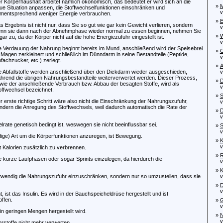
r Körperhaushalt arbeitet nämlich ökonomisch, das bedeutet er wird sich an die
»
M
ue Situation anpassen, die Stoffwechselfunktionen einschränken und
von
mentsprechend weniger Energie verbrauchen.
»
E
s Ergebnis ist nicht nur, dass Sie so gut wie gar kein Gewicht verlieren, sondern
von
nn sie dann nach der Abnehmphase wieder normal zu essen beginnen, nehmen Sie
»
W
gar zu, da der Körper nicht auf die hohe Energiezufuhr eingestellt ist.
von
e Verdauung der Nahrung beginnt bereits im Mund, anschließend wird der Speisebrei
»
G
 Magen zerkleinert und schließlich im Dünndarm in seine Bestandteile (Peptide,
von
nfachzucker, etc.) zerlegt.
»
A
e Abfallstoffe werden anschließend über den Dickdarm wieder ausgeschieden,
von
hrend die übrigen Nahrungsbestandteile weiterverwertet werden. Dieser Prozess,
»
D
wie der anschließende Verbrauch bzw. Abbau der besagten Stoffe, wird als
von
offwechsel bezeichnet.
»
S
r erste richtige Schritt wäre also nicht die Einschränkung der Nahrungszufuhr,
vo
ndern die Anregung des Stoffwechsels, weil dadurch automatisch die Rate der
»
D
von
rate genetisch bedingt ist, weswegen sie nicht beeinflussbar sei.
»
S
von
ndige) Art um die Körperfunktionen anzuregen, ist Bewegung.
»
K
von
 Kalorien zusätzlich zu verbrennen.
»
R
 kurze Laufphasen oder sogar Sprints einzulegen, da hierdurch die
von
»
K
notwendig die Nahrungszufuhr einzuschränken, sondern nur so umzustellen, dass sie
vo
»
D
von
st das Insulin. Es wird in der Bauchspeicheldrüse hergestellt und ist
ffen.
»
G
von
in geringen Mengen hergestellt wird.
»
N
von
hrstoffe nicht mehr verwerten.