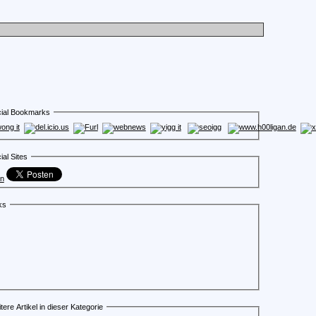
ial Bookmarks
ial Sites
en
ks
tere Artikel in dieser Kategorie