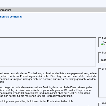
mpressum
|
en sie schnell ab
Soc
Soc
Teil
Lin
ele Leute bestrebt dieser Erscheinung schnell und effizient entgegenzuwirken, indem
jedoch in ihren Erwartungen enttäuscht. Dies liegt daran, dass Viele dabei die
bnehmen ist möglich und gar nicht so schwer, nur muss es richtig gemacht werden.
sen.
utzutage herrscht die weitverbreitete Ansicht, dass durch die Einschränkung der
lorienzufuhr, die Kilos automatisch zu purzeln beginnen. Wenn der Körper einen
gesumsatz von 2000 Kalorien hat, und man nimmt aber nur 1500 zu sich, dann
ss der Körper für die restlichen 500 die Fettreserven angreifen.
s klingt zwar plausibel, funktioniert in der Praxis aber leider nicht.
Wei