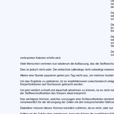
De
ne
de
Da
we
so
Di
im
Ei
Di
wä
so
St
De
so
verbrannten Kalorien erhöht wird.
Viele Menschen vertreten nun wiederum die Auffassung, das die Stoffwechsel
Dies ist jedoch nicht wahr. Die einfachste (allerdings nicht unbedingt notwe
Alleine eine Stunde spazieren gehen pro Tag reicht aus, um mehrere hundert
Um das Ergebnis zu optimieren, ist es empfehlenswert zwischendurch einige
Körperfunktionen auf Hochtouren gebracht werden.
Um jetzt wirklich schnell und dauerhaft abnehmen zu können, ist es nicht 
der Stoffwechselfunktion des Körpers ideal entspricht.
Das wichtigste Hormon, welches sozusagen eine Schlüsselfunktion einnimmt, i
verantwortlich für die Versorgung der Zellen mit den entsprechenden Nährsto
Diabetiker müssen dieses Hormon künstlich zuführen, da es nicht, oder nur 
Sollten sie die Zufuhr aber unterlassen, kann der Körper die zugeführten Nä