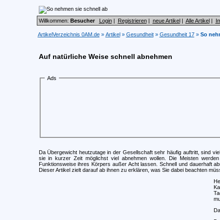
Willkommen:
Besucher
Login
|
Registrieren
|
neue Artikel
|
Alle Artikel
|
I
ArtikelVerzeichnis 0AM.de
»
Artikel
»
Gesundheit
»
Gesundheit 17
»
So nehm
Auf natürliche Weise schnell abnehmen
Ads
Da Übergewicht heutzutage in der Gesellschaft sehr häufig auftritt, sind vi
sie in kurzer Zeit möglichst viel abnehmen wollen. Die Meisten werden 
Funktionsweise ihres Körpers außer Acht lassen. Schnell und dauerhaft a
Dieser Artikel zielt darauf ab ihnen zu erklären, was Sie dabei beachten müs
He
Ka
Ta
mu
Da