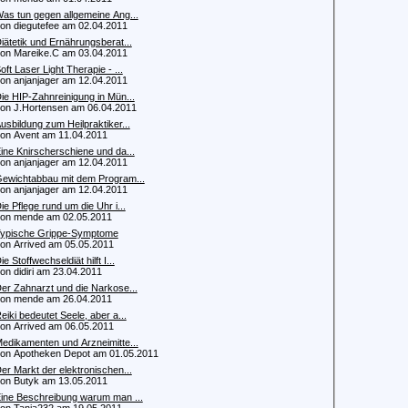
as tun gegen allgemeine Ang...
 diegutefee am 02.04.2011
iätetik und Ernährungsberat...
 Mareike.C am 03.04.2011
oft Laser Light Therapie - ...
 anjanjager am 12.04.2011
ie HIP-Zahnreinigung in Mün...
 J.Hortensen am 06.04.2011
usbildung zum Heilpraktiker...
 Avent am 11.04.2011
ine Knirscherschiene und da...
 anjanjager am 12.04.2011
ewichtabbau mit dem Program...
 anjanjager am 12.04.2011
ie Pflege rund um die Uhr i...
n mende am 02.05.2011
ypische Grippe-Symptome
 Arrived am 05.05.2011
ie Stoffwechseldiät hilft I...
 didiri am 23.04.2011
er Zahnarzt und die Narkose...
n mende am 26.04.2011
eiki bedeutet Seele, aber a...
 Arrived am 06.05.2011
edikamenten und Arzneimitte...
 Apotheken Depot am 01.05.2011
er Markt der elektronischen...
 Butyk am 13.05.2011
ine Beschreibung warum man ...