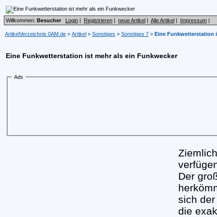
Willkommen:
Besucher
Login
|
Registrieren
|
neue Artikel
|
Alle Artikel
|
Impressum
|
ArtikelVerzeichnis 0AM.de
»
Artikel
»
Sonstiges
»
Sonstiges 7
»
Eine Funkwetterstation 
Eine Funkwetterstation ist mehr als ein Funkwecker
Ads
Ziemlich
verfüge
Der groß
herkömm
sich der
die exak