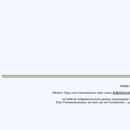
Articl
Artikelverze
Weitere Tipps und Informationen über unser
Im 0AM.de Artikelverzeichnis werden interessante Pr
`Eine Funkwetterstation ist mehr als ein Funkwecker`, a