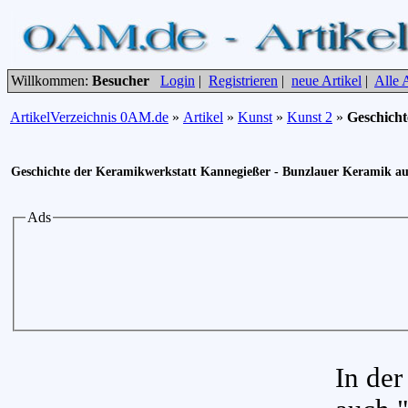
Willkommen:
Besucher
Login
|
Registrieren
|
neue Artikel
|
Alle A
ArtikelVerzeichnis 0AM.de
»
Artikel
»
Kunst
»
Kunst 2
»
Geschicht
Geschichte der Keramikwerkstatt Kannegießer - Bunzlauer Keramik aus 
Ads
In der