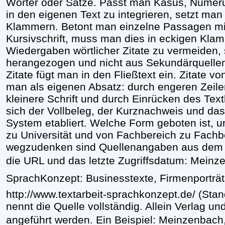
Wörter oder Sätze. Passt man Kasus, Numeru
in den eigenen Text zu integrieren, setzt ma
Klammern. Betont man einzelne Passagen mi
Kursivschrift, muss man dies in eckigen Kl
Wiedergaben wörtlicher Zitate zu vermeiden, s
herangezogen und nicht aus Sekundärquelle
Zitate fügt man in den Fließtext ein. Zitate vo
man als eigenen Absatz: durch engeren Zeil
kleinere Schrift und durch Einrücken des Tex
sich der Vollbeleg, der Kurznachweis und das
System etabliert. Welche Form geboten ist, un
zu Universität und von Fachbereich zu Fachbe
wegzudenken sind Quellenangaben aus dem In
die URL und das letzte Zugriffsdatum: Meinze
SprachKonzept: Businesstexte, Firmenporträts,
http://www.textarbeit-sprachkonzept.de/ (Stan
nennt die Quelle vollständig. Allein Verlag 
angeführt werden. Ein Beispiel: Meinzenbach, 