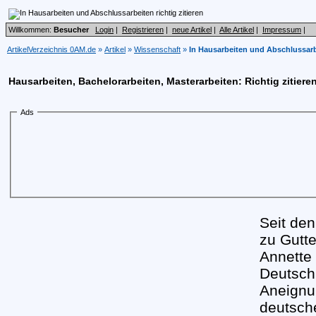
Willkommen:
Besucher
Login
|
Registrieren
|
neue Artikel
|
Alle Artikel
|
Impressum
|
ArtikelVerzeichnis 0AM.de
»
Artikel
»
Wissenschaft
»
In Hausarbeiten und Abschlussarbe
Hausarbeiten, Bachelorarbeiten, Masterarbeiten: Richtig zitiere
Ads
Seit den
zu Gutt
Annette
Deutsch
Aneignu
deutsche