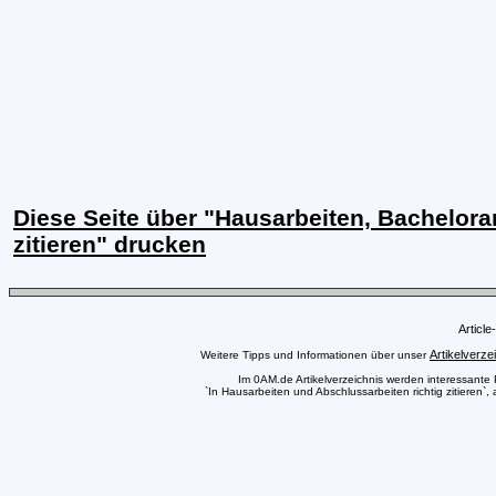
Diese Seite über "Hausarbeiten, Bachelorar
zitieren" drucken
Articl
Artikelverze
Weitere Tipps und Informationen über unser
Im 0AM.de Artikelverzeichnis werden interessante Pr
`In Hausarbeiten und Abschlussarbeiten richtig zitieren`,