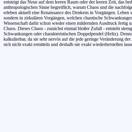
entsteigt das Neue auf dem leeren Raum oder der leeren Zeit, das be
anthropologischen Sinne begreiflich, warum Chaos und die nachfolg
erleben aktuell eine Renaissance des Denkens in Vorgängen. Leben spi
sondern in zirkulären Vorgängen, welchen chaotische Schwankunge
Wissenschaft dafür schon wieder einen mildernden Ausdruck fertig u
Chaos. Dieses Chaos - zunächst einmal bloßer Zufall - entsteht stren
Schwankungen oder charakteristischen Doppelpendel (Helix). Dennoch
kalkulierbar, da sie sehr nervös auf die jede geringe Veränderung der
sich nicht exakt ermitteln und deshalb nie exakt wiederherstellen las