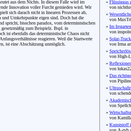
deutet aus dem Nichts. In diesem Falle wird im
»
Flüssiggas 
ende Innovation voller Furcht gemieden wird. Wir
von nichtlus
elt sich darach nicht in linearen Prozessen ab,
»
Wesentlic
n und Umkehrpunkte eigen sind. Doch hat die
von MaxTrix
nd spricht, bisschen paradox, vom deterministischen
»
Im Irrgarte
g gesetzmäßig zum Beispielz. Bspl. in
von inspolni
 ist ebenfalls das deterministische Chaos nicht
 Anfangsverhältnisse reagieren. Weil die Startwerte
»
Solar-Trac
sen, ist eine Abschätzung unmöglich.
von Irma am
»
Speicherlös
von High-Li
»
Reflexione
von lukas22
»
Das richtig
von Pipiline
»
Ultraschallr
von schende
»
Akademische
von Spellche
»
Wirtschafts
von Kamilla
»
Kunststoff i
von A-rvb a