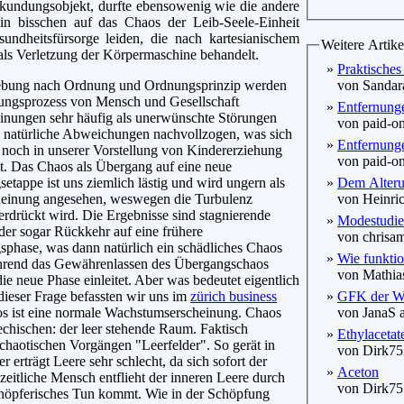
rkundungsobjekt, durfte ebensowenig wie die andere
ein bisschen auf das Chaos der Leib-Seele-Einheit
dheitsfürsorge leiden, die nach kartesianischem
Weitere Artike
als Verletzung der Körpermaschine behandelt.
»
Praktisches 
rebung nach Ordnung und Ordnungsprinzip werden
von Sandara
ungsprozess von Mensch und Gesellschaft
»
Entfernunge
inungen sehr häufig als unerwünschte Störungen
von paid-onl
s natürliche Abweichungen nachvollzogen, was sich
»
Entfernung
noch in unserer Vorstellung von Kindererziehung
von paid-onl
t. Das Chaos als Übergang auf eine neue
etappe ist uns ziemlich lästig und wird ungern als
»
Dem Alterun
einung angesehen, weswegen die Turbulenz
von Heinric
erdrückt wird. Die Ergebnisse sind stagnierende
»
Modestudie
der sogar Rückkehr auf eine frühere
von chrisam
phase, was dann natürlich ein schädliches Chaos
»
Wie funktion
hrend das Gewährenlassen des Übergangschaos
von Mathias
die neue Phase einleitet. Aber was bedeutet eigentlich
ieser Frage befassten wir uns im
zürich business
»
GFK der We
 ist eine normale Wachstumserscheinung. Chaos
von JanaS a
echischen: der leer stehende Raum. Faktisch
»
Ethylacetat
 chaotischen Vorgängen "Leerfelder". So gerät in
von Dirk75 
erträgt Leere sehr schlecht, da sich sofort der
»
Aceton
eitliche Mensch entflieht der inneren Leere durch
von Dirk75 
chöpferisches Tun kommt. Wie in der Schöpfung