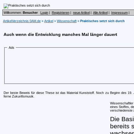
Willkommen:
Besucher
Login
|
Registrieren
|
neue Artikel
|
Alle Artikel
|
Impressum
|
ArtikelVerzeichnis 0AM.de
»
Artikel
»
Wissenschaft
»
Praktisches setzt sich durch
Auch wenn die Entwicklung manches Mal länger dauert
Ads
Der beste Beweis für diese These ist das Material Kunststoff. Noch zu Beginn des 19.
ferne Zukunftsmusik.
Wissenschaftler 
eines Stoffes, d
verschiedenste ä
Die Basi
bereits 
wachsen