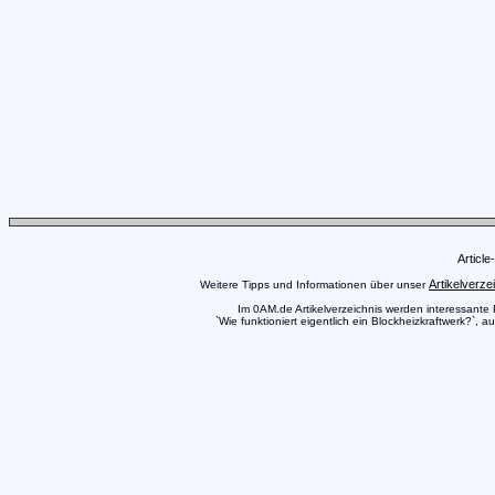
Articl
Artikelverze
Weitere Tipps und Informationen über unser
Im 0AM.de Artikelverzeichnis werden interessante Pr
`Wie funktioniert eigentlich ein Blockheizkraftwerk?`, 