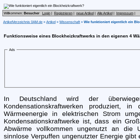
Willkommen:
Besucher
Login
|
Registrieren
|
neue Artikel
|
Alle Artikel
|
Impressum
|
ArtikelVerzeichnis 0AM.de
»
Artikel
»
Wissenschaft
»
Wie funktioniert eigentlich ein Bl
Funktionsweise eines Blockheizkraftwerks in den eigenen 4 W
Ads
In Deutschland wird der überwieg
Kondensationskraftwerken produziert, i
Wärmeenergie in elektrischen Strom umge
Kondensationskraftwerke ist, dass ein Groß
Abwärme vollkommen ungenutzt an die U
sinnlose Verpuffen ungenutzter Energie gibt 