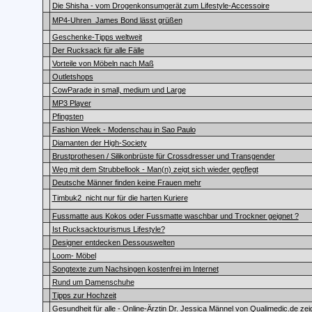
Die Shisha - vom Drogenkonsumgerät zum Lifestyle-Accessoire
MP4-Uhren  James Bond lässt grüßen
Geschenke-Tipps weltweit
Der Rucksack für alle Fälle
Vorteile von Möbeln nach Maß
Outletshops
CowParade in small, medium und Large
MP3 Player
Pfingsten
Fashion Week - Modenschau in Sao Paulo
Diamanten der High-Society
Brustprothesen / Silikonbrüste für Crossdresser und Transgender
Weg mit dem Strubbellook - Man(n) zeigt sich wieder gepflegt
Deutsche Männer finden keine Frauen mehr
Timbuk2  nicht nur für die harten Kuriere
Fussmatte aus Kokos oder Fussmatte waschbar und Trockner geignet ?
Ist Rucksacktourismus Lifestyle?
Designer entdecken Dessouswelten
Loom- Möbel
Songtexte zum Nachsingen kostenfrei im Internet
Rund um Damenschuhe
Tipps zur Hochzeit
Gesundheit für alle - Online-Ärztin Dr. Jessica Männel von Qualimedic.de zei