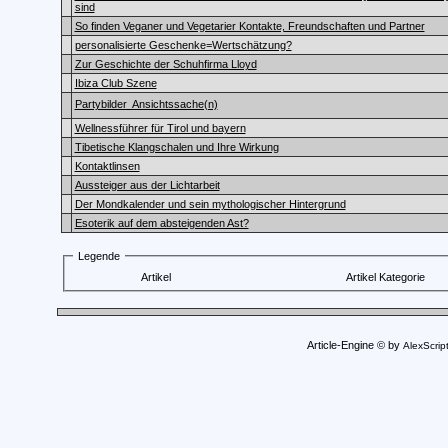
sind
So finden Veganer und Vegetarier Kontakte, Freundschaften und Partner
personalisierte Geschenke=Wertschätzung?
Zur Geschichte der Schuhfirma Lloyd
Ibiza Club Szene
Partybilder  Ansichtssache(n)
Wellnessführer für Tirol und bayern
Tibetische Klangschalen und Ihre Wirkung
Kontaktlinsen
Aussteiger aus der Lichtarbeit
Der Mondkalender und sein mythologischer Hintergrund
Esoterik auf dem absteigenden Ast?
Legende
Artikel
Artikel Kategorie
Article-Engine © by
AlexScrip