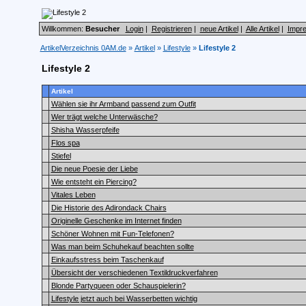
Willkommen:
Besucher
Login
|
Registrieren
|
neue Artikel
|
Alle Artikel
|
Impr
ArtikelVerzeichnis 0AM.de
»
Artikel
»
Lifestyle
»
Lifestyle 2
Lifestyle 2
Artikel
Wählen sie ihr Armband passend zum Outfit
Wer trägt welche Unterwäsche?
Shisha Wasserpfeife
Flos spa
Stiefel
Die neue Poesie der Liebe
Wie entsteht ein Piercing?
Vitales Leben
Die Historie des Adirondack Chairs
Originelle Geschenke im Internet finden
Schöner Wohnen mit Fun-Telefonen?
Was man beim Schuhekauf beachten sollte
Einkaufsstress beim Taschenkauf
Übersicht der verschiedenen Textildruckverfahren
Blonde Partyqueen oder Schauspielerin?
Lifestyle jetzt auch bei Wasserbetten wichtig