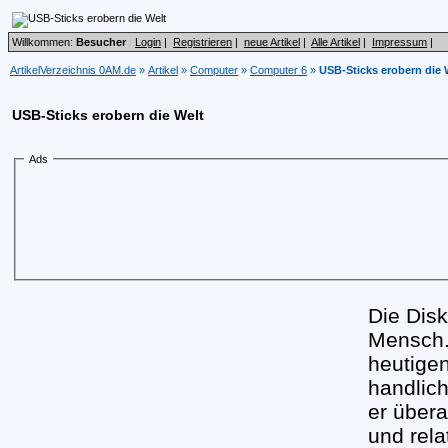
Willkommen:
Besucher
Login
|
Registrieren
|
neue Artikel
|
Alle Artikel
|
Impressum
|
ArtikelVerzeichnis 0AM.de
»
Artikel
»
Computer
»
Computer 6
»
USB-Sticks erobern die 
USB-Sticks erobern die Welt
Ads
Die Dis
Mensch.
heutigen
handlic
er übera
und rela