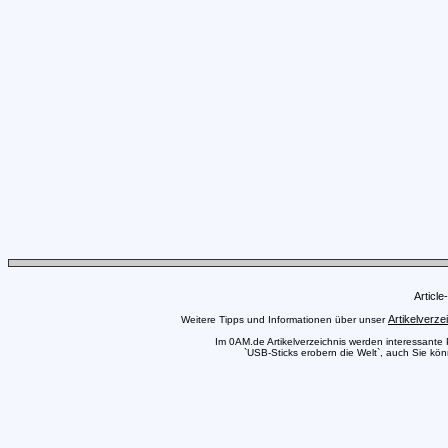
Articl
Artikelverze
Weitere Tipps und Informationen über unser
Im 0AM.de Artikelverzeichnis werden interessante Pr
`USB-Sticks erobern die Welt`, auch Sie kön