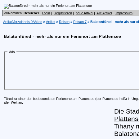
Willkommen:
Besucher
Login
|
Registrieren
|
neue Artikel
|
Alle Artikel
|
Impressum
|
ArtikelVerzeichnis 0AM.de
»
Artikel
»
Reisen
»
Reisen 7
»
Balatonfüred - mehr als nur e
Balatonfüred - mehr als nur ein Ferienort am Plattensee
Ads
Füred ist einer der bedeutendsten Ferienorte am Plattensee (der Plattensee heißt in Unga
aller Welt an.
Die Stad
Platten
Tihany m
Balatona