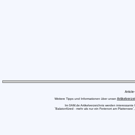
Articl
Artikelverze
Weitere Tipps und Informationen über unser
Im 0AM.de Artikelverzeichnis werden interessante Pr
`Balatonfüred - mehr als nur ein Ferienort am Plattensee`