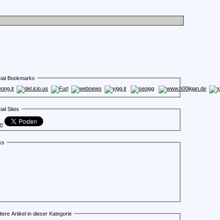
ial Bookmarks
ial Sites
en
ks
tere Artikel in dieser Kategorie