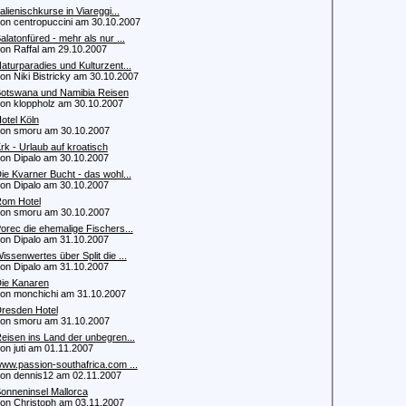
talienischkurse in Viareggi...
 centropuccini am 30.10.2007
alatonfüred - mehr als nur ...
 Raffal am 29.10.2007
aturparadies und Kulturzent...
 Niki Bistricky am 30.10.2007
otswana und Namibia Reisen
 kloppholz am 30.10.2007
otel Köln
 smoru am 30.10.2007
rk - Urlaub auf kroatisch
 Dipalo am 30.10.2007
ie Kvarner Bucht - das wohl...
 Dipalo am 30.10.2007
om Hotel
 smoru am 30.10.2007
orec die ehemalige Fischers...
 Dipalo am 31.10.2007
issenwertes über Split die ...
 Dipalo am 31.10.2007
ie Kanaren
 monchichi am 31.10.2007
resden Hotel
 smoru am 31.10.2007
eisen ins Land der unbegren...
 juti am 01.11.2007
ww.passion-southafrica.com ...
 dennis12 am 02.11.2007
onneninsel Mallorca
 Christoph am 03.11.2007