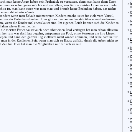
auch man keine Angst haben sein Frühstück zu verpassen, denn man kann dann Essen
»
I
nn man es selber gerne möchte und vor allem, was für die meisten Urlauber auch sehr
von
chtig ist, man kann essen was man mag und brauch keine Bedenken haben, das nichts
r einem dabei sein könnte.
»
B
sonders wenn man Urlaub mit mehreren Kindern macht, ist es für viele vom Vorteil,
von
nn sie ein Ferienhaus buchen. Hier gibt es niemanden der sich über etwas beschweren
»
N
nn, wenn die Kinder mal etwas lauter sind. Im eigenen Reich können sich die Kinder so
von
falten wie es ihnen lieb ist.
 die meisten Ferienhäuser auch noch über einen Pool verfügen hat man schon alles um
»
B
ch her rum was das Herz begehrt, entspannen am Pool, ohne Personen die ihre Liegen
von
legen und dann den ganzen Tag vielleicht nicht wieder kommen, und seine Familie für
»
H
e man in der Restlichen Zeit, wenn man sich zu Hause aufhält, durch die Arbeit nicht so
von
l Zeit hat. Hier hat man die Möglichkeit nur für sich zu sein.
»
K
von
»
D
von
»
R
von
»
P
von
»
W
von
»
D
von
»
D
von
»
R
von
»
w
von
»
S
von