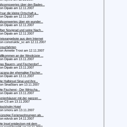
issenswertes über den Badeo...
 Dipalo am 12.11.2007
rsar die kleine Ortschaft a...
 Dipalo am 12.11.2007
issenwertes über ein wunder...
 Dipalo am 12.11.2007
ber Novigrad und seine Nach...
 Dipalo am 12.11.2007
eiseangebote aus dem Internet
 construktiv_sc am 12.11.2007
reuzfahrten
 Annette Trost am 12.11.2007
illkommen an der Westküste ...
 Dipalo am 13.11.2007
as Bauern- und Fischerdorf ...
 Dipalo am 13.11.2007
azana der ehemalige Fischer...
 Dipalo am 13.11.2007
ie Halbinsel Sinai und ihre...
 SinaiStars am 13.11.2007
ie Fischerei - Der Wirtscha...
 Dipalo am 13.11.2007
erienhäuser mit der ganzen ...
n CS am 13.11.2007
tockholm Hotel
 smoru am 13.11.2007
ünstige Ferienwohnungen als...
 edvsb am 14.11.2007
ie Insel entdecken mit dem ...