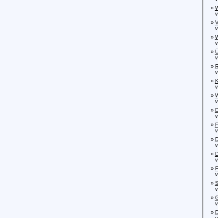
»
W
von
»
V
von
»
W
von
»
Ü
von
»
R
von
»
K
von
»
W
von
»
D
von
»
F
von
»
D
von
»
D
von
»
F
vo
»
S
von
»
G
von
»
D