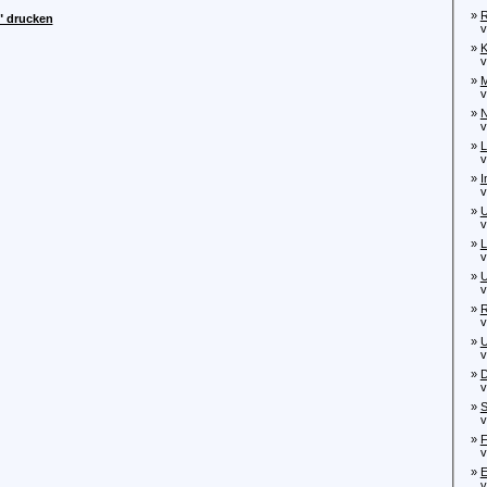
»
" drucken
von
»
K
von
»
M
von
»
N
von
»
L
von
»
I
von
»
von
»
L
von
»
U
von
»
R
von
»
U
von
»
D
von
»
S
von
»
F
von
»
E
von