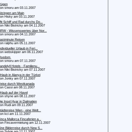
Rügen
 smoru am 03.11.2007
itzingen am Main
 Hisky am 03.11.2007
it Schiff und Rad durchs Do...
 Niki Bistricky am 04.11.2007
RW - Wissenswertes über Nor...
 smoru am 04.11.2007
astminute Reisen
 ralphu am 05.11.2007
ndividueller Urlaub in Feri...
 webskipper am 06.11.2007
Usedom
 smoru am 07.11.2007
andidyll Hotels - Familienu...
 Niki Bistricky am 07.11.2007
rlaub in Alanya in der Türkei
 Jonky am 07.11.2007
eise durch Westkanada
 Cassi am 08.11.2007
rlaub auf der Havel
 shyne am 08.11.2007
ie Insel Hvar in Dalmatien
 Rudi am 09.11.2007
tädtereise Wien - eine Welt...
 kci am 11.11.2007
inca Mallorca Fincaferien a...
 Fincavermietung am 12.11.2007
ine Bilderreise durch New S...
 Sylvie am 12.11.2007