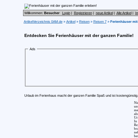
Willkommen:
Besucher
Login
|
Registrieren
|
neue Artikel
|
Alle Artikel
|
I
ArtikelVerzeichnis 0AM.de
»
Artikel
»
Reisen
»
Reisen 7
»
Ferienhäuser mit
Entdecken Sie Ferienhäuser mit der ganzen Familie!
Ads
Urlaub im Ferienhaus macht der ganzen Familie Spaß und ist kostengünstig
Ni
un
me
al
Ur
In
Re
br
ne
be