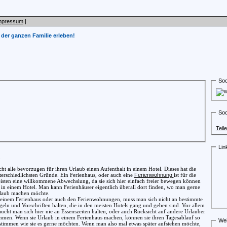
mpressum
|
 der ganzen Familie erleben!
Soc
Soc
Teil
Lin
.
cht alle bevorzugen für ihren Urlaub einen Aufenthalt in einem Hotel. Dieses hat die
terschiedlichsten Gründe. Ein Ferienhaus, oder auch eine
Ferienwohnung
ist für die
isten eine willkommene Abwechslung, da sie sich hier einfach freier bewegen können
s in einem Hotel. Man kann Ferienhäuser eigentlich überall dort finden, wo man gerne
laub machen möchte.
 einem Ferienhaus oder auch den Ferienwohnungen, muss man sich nicht an bestimmte
geln und Vorschriften halten, die in den meisten Hotels gang und geben sind. Vor allem
aucht man sich hier nie an Essenszeiten halten, oder auch Rücksicht auf andere Urlauber
hmen. Wenn sie Urlaub in einem Ferienhaus machen, können sie ihren Tagesablauf so
Wei
stimmen wie sie es gerne möchten. Wenn man also mal etwas später aufstehen möchte,