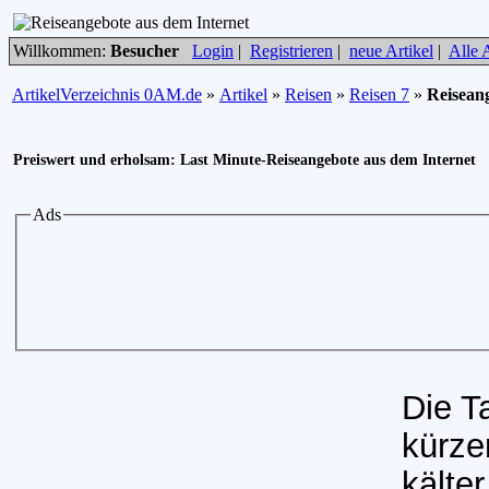
Willkommen:
Besucher
Login
|
Registrieren
|
neue Artikel
|
Alle A
ArtikelVerzeichnis 0AM.de
»
Artikel
»
Reisen
»
Reisen 7
»
Reisean
Preiswert und erholsam: Last Minute-Reiseangebote aus dem Internet
Ads
Die T
kürze
kälte