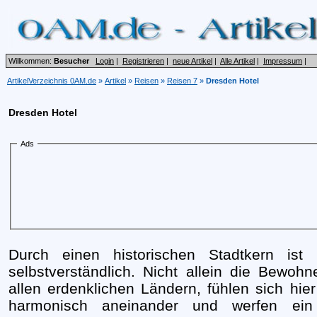
Willkommen:
Besucher
Login
|
Registrieren
|
neue Artikel
|
Alle Artikel
|
Impressum
|
ArtikelVerzeichnis 0AM.de
»
Artikel
»
Reisen
»
Reisen 7
»
Dresden Hotel
Dresden Hotel
Ads
Durch einen historischen Stadtkern ist
selbstverständlich. Nicht allein die Bewoh
allen erdenklichen Ländern, fühlen sich hie
harmonisch aneinander und werfen ein