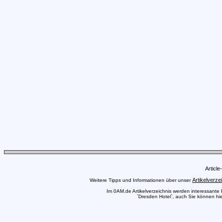
Articl
Artikelverze
Weitere Tipps und Informationen über unser
Im 0AM.de Artikelverzeichnis werden interessante Pr
`Dresden Hotel`, auch Sie können hie