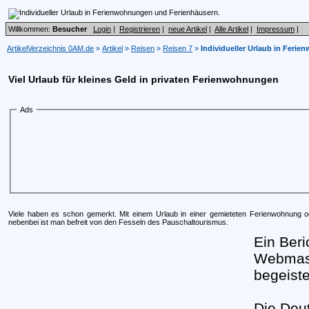
Willkommen:
Besucher
Login
|
Registrieren
|
neue Artikel
|
Alle Artikel
|
Impressum
|
ArtikelVerzeichnis 0AM.de
»
Artikel
»
Reisen
»
Reisen 7
»
Individueller Urlaub in Feri
Viel Urlaub für kleines Geld in privaten Ferienwohnungen
Ads
Viele haben es schon gemerkt. Mit einem Urlaub in einer gemieteten Ferienwohnung o
nebenbei ist man befreit von den Fesseln des Pauschaltourismus.
Ein Ber
Webmas
begeiste
Die Deut