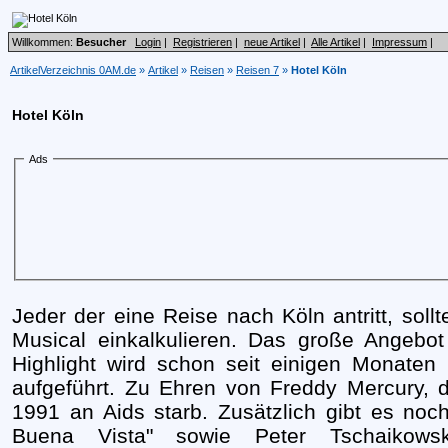
Willkommen:
Besucher
Login
|
Registrieren
|
neue Artikel
|
Alle Artikel
|
Impressum
|
ArtikelVerzeichnis 0AM.de
»
Artikel
»
Reisen
»
Reisen 7
»
Hotel Köln
Hotel Köln
Ads
Jeder der eine Reise nach Köln antritt, sollt
Musical einkalkulieren. Das große Angebot
Highlight wird schon seit einigen Monaten
aufgeführt. Zu Ehren von Freddy Mercury,
1991 an Aids starb. Zusätzlich gibt es noc
Buena Vista" sowie Peter Tschaikowsk