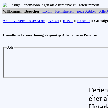
Willkommen:
Besucher
Login
|
Registrieren
|
neue Artikel
|
Alle A
ArtikelVerzeichnis 0AM.de
»
Artikel
»
Reisen
»
Reisen 7
»
Günstig
Gemütliche Ferienwohnung als günstige Alternative zu Pensionen
Ads
Ferie
eher a
Unterk