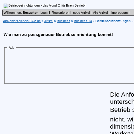
Willkommen:
Besucher
Login
|
Registrieren
|
neue Artikel
|
Alle Artikel
|
Impressum
|
ArtikelVerzeichnis 0AM.de
»
Artikel
»
Business
»
Business 14
»
Betriebseinrichtungen - 
Wie man zu passgenauer Betriebseinrichtung kommt!
Ads
Die Anf
untersch
Betrieb 
nicht, w
dimensi
Werksta