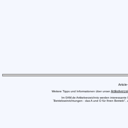
Articl
Artikelverze
Weitere Tipps und Informationen über unser
Im 0AM.de Artikelverzeichnis werden interessante Pr
`Betriebseinrichtungen - das A und O für Ihren Betrieb!`,