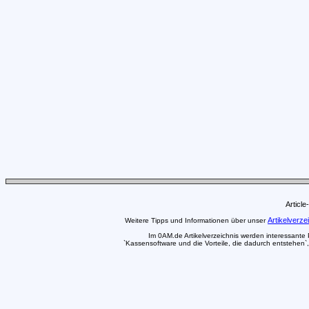
Articl
Artikelverze
Weitere Tipps und Informationen über unser
Im 0AM.de Artikelverzeichnis werden interessante Pr
`Kassensoftware und die Vorteile, die dadurch entstehen`,