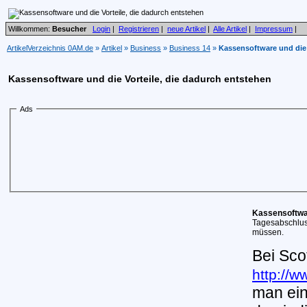
Willkommen:
Besucher
Login
|
Registrieren
|
neue Artikel
|
Alle Artikel
|
Impressum
|
ArtikelVerzeichnis 0AM.de
»
Artikel
»
Business
»
Business 14
»
Kassensoftware und die 
Kassensoftware und die Vorteile, die dadurch entstehen
Ads
Kassensoftw
Tagesabschlus
müssen.
Bei Sco
http://
man ei