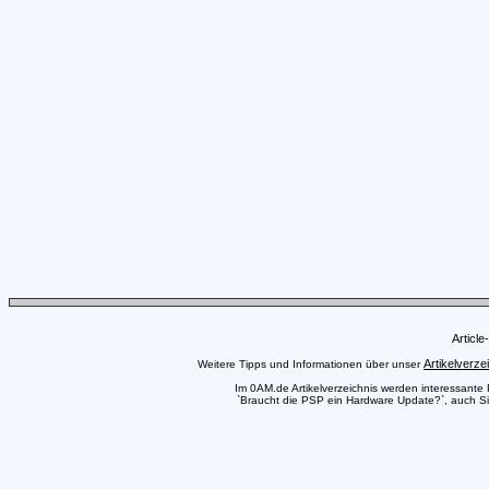
Articl
Artikelverze
Weitere Tipps und Informationen über unser
Im 0AM.de Artikelverzeichnis werden interessante Pr
`Braucht die PSP ein Hardware Update?`, auch Sie