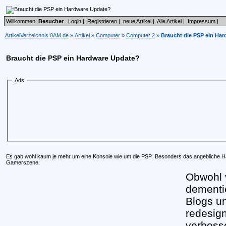
Willkommen:
Besucher
Login
|
Registrieren
|
neue Artikel
|
Alle Artikel
|
Impressum
|
ArtikelVerzeichnis 0AM.de
»
Artikel
»
Computer
»
Computer 2
»
Braucht die PSP ein Ha
Braucht die PSP ein Hardware Update?
Ads
Es gab wohl kaum je mehr um eine Konsole wie um die PSP. Besonders das angebliche Har
Gamerszene.
Obwohl 
dementi
Blogs u
redesig
verbesse