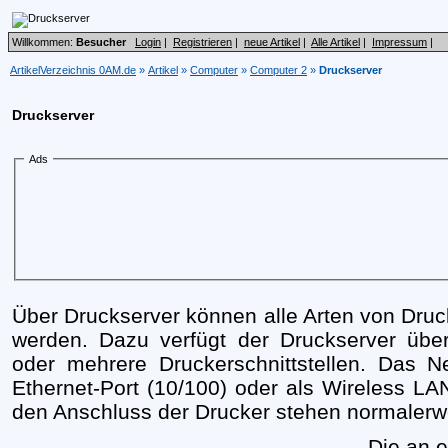
Willkommen:
Besucher
Login
|
Registrieren
|
neue Artikel
|
Alle Artikel
|
Impressum
|
ArtikelVerzeichnis 0AM.de
»
Artikel
»
Computer
»
Computer 2
»
Druckserver
Druckserver
Ads
Über Druckserver können alle Arten von Dru
werden. Dazu verfügt der Druckserver über
oder mehrere Druckerschnittstellen. Das Ne
Ethernet-Port (10/100) oder als Wireless LAN
den Anschluss der Drucker stehen normalerw
Die an 