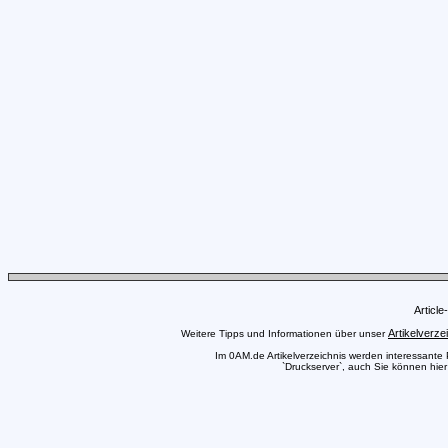
Articl
Artikelverze
Weitere Tipps und Informationen über unser
Im 0AM.de Artikelverzeichnis werden interessante Pr
`Druckserver`, auch Sie können hier