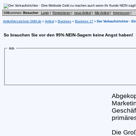
Willkommen:
Besucher
Login
|
Registrieren
|
neue Artikel
|
Alle Artikel
|
Impressum
|
ArtikelVerzeichnis 0AM.de
»
Artikel
»
Business
»
Business 17
»
Der Verkaufstrichter - 
So brauchen Sie vor den 95% NEIN-Sagern keine Angst haben!
Ads
Abgekop
Marketi
Geschäft
primäres
Die Gro