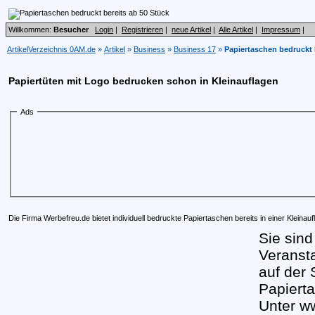
Willkommen:
Besucher
Login
|
Registrieren
|
neue Artikel
|
Alle Artikel
|
Impressum
|
ArtikelVerzeichnis 0AM.de
»
Artikel
»
Business
»
Business 17
»
Papiertaschen bedruckt 
Papiertüten mit Logo bedrucken schon in Kleinauflagen
Ads
Die Firma Werbefreu.de bietet individuell bedruckte Papiertaschen bereits in einer Kleinau
Sie sind
Veransta
auf der 
Papiert
Unter w