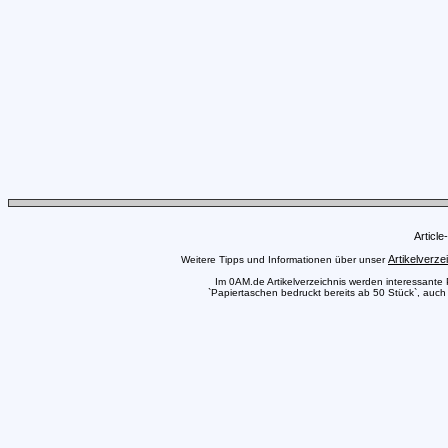
Articl
Artikelverze
Weitere Tipps und Informationen über unser
Im 0AM.de Artikelverzeichnis werden interessante Pr
`Papiertaschen bedruckt bereits ab 50 Stück`, auch 