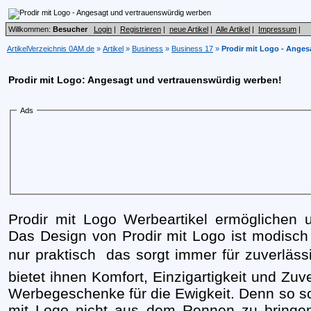
Willkommen:
Besucher
Login
|
Registrieren
|
neue Artikel
|
Alle Artikel
|
Impressum
|
ArtikelVerzeichnis 0AM.de
»
Artikel
»
Business
»
Business 17
»
Prodir mit Logo - Ange
Prodir mit Logo: Angesagt und vertrauenswürdig werben!
Ads
Prodir mit Logo Werbeartikel ermöglichen u
Das Design von Prodir mit Logo ist modisch
nur praktisch  das sorgt immer für zuverläss
bietet ihnen Komfort, Einzigartigkeit und Zuv
Werbegeschenke für die Ewigkeit. Denn so sch
mit Logo nicht aus dem Rennen zu bringen