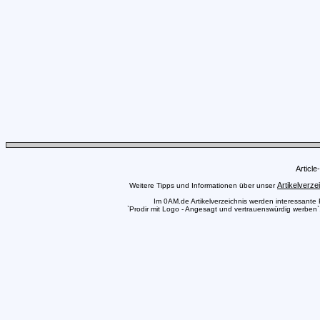
Articl
Artikelverze
Weitere Tipps und Informationen über unser
Im 0AM.de Artikelverzeichnis werden interessante Pr
`Prodir mit Logo - Angesagt und vertrauenswürdig werben`,