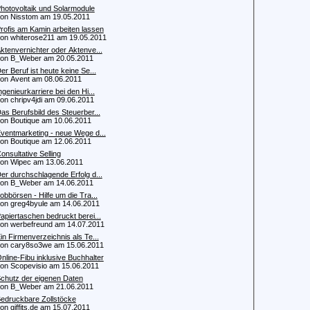
hotovoltaik und Solarmodule
 Nisstom am 19.05.2011
rofis am Kamin arbeiten lassen
 whiterose211 am 19.05.2011
ktenvernichter oder Aktenve...
n B_Weber am 20.05.2011
er Beruf ist heute keine Se...
 Avent am 08.06.2011
ngenieurkarriere bei den Hi...
 chripv4jdi am 09.06.2011
as Berufsbild des Steuerber...
 Boutique am 10.06.2011
ventmarketing - neue Wege d...
 Boutique am 12.06.2011
onsultative Selling
 Wipec am 13.06.2011
er durchschlagende Erfolg d...
n B_Weber am 14.06.2011
obbörsen - Hilfe um die Tra...
 greg4byule am 14.06.2011
apiertaschen bedruckt berei...
 werbefreund am 14.07.2011
in Firmenverzeichnis als Te...
 cary8so3we am 15.06.2011
nline-Fibu inklusive Buchhalter
 Scopevisio am 15.06.2011
chutz der eigenen Daten
n B_Weber am 21.06.2011
edruckbare Zollstöcke
 giffits.de am 15.07.2011