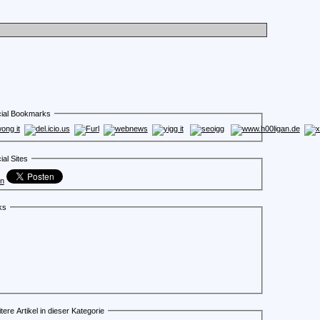
ial Bookmarks
ial Sites
en
ks
tere Artikel in dieser Kategorie