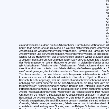
Pf
Au
Si
in
au
Fä
Ar
Ar
Sc
zu
si
al
Ar
Re
Ar
ein und verteilen sie dann an ihre Arbeitnehmer. Durch diese Maßnahmen ist a
heutzutage Ansprüche an die Mode. Es werden mittlerweise jedes Jahr wieder
Arbeitskleidung werden immer weiter verbessert. Formen und Farbe der Arbe
Arbeitswesten und der Arbeitshemden, variieren immer wieder. Es gibt diese A
wichtig für die Handwerker, weil einige Arbeiten auch im Winter draußen a
arbeiten in den kälteren Jahreszeiten außerhalb von Gebäuden. Die tradition
der Mode unterworfen wie im Handwerksbereich. In vielen Berufen ist es notw
gibt Arbeitshosen, Arbeitshemden, Arbeitswesten, Arbeitsjacken und auch seh
verstärkt sind, um zusätzlich zur Arbeitskleidung die Verletzungsgefahr am 
ein Overall getragen, der im Volksmund auch Blaumann genannt wird. Der Arb
Taschen versehen, darunter können sehr bequem Arbeitshemden, Arbeits-T-s
kommen immer mehr Farben bei den Arbeits-Overalls ins Spiel. Im Bereich d
Knieschutz sehr angesagt, weil sie praktisch und sehr knieschonend sind. Di
abhängig, wie unter anderem die Art der Arbeitsjacken, die lang oder kurz
farblich variiert. Arbeitskleidung ist auch in Berufen der Unfallhilfe unverzic
Hilfspersonal erkennbar zu sein. In diesem Bereich kommt auch unter ander
Arbeits-Warnjacken und Arbeits-Warnhosen als Arbeitskleidung. Hier müss
Unfallgefahr zu mindern. Zusätzlich zur Arbeitskleidung sind auch In ander
Bestandteil der Arbeitskleidung. Menschen, die in der Produktion und in Lag
Overalls ausgerüstet, die auch Blaumann genannt werden, sie sind in den meis
Overalls, Arbeitshosen, Arbeitsjacken, Arbeitswesten und Arbeitshemden 
spezielle Arbeitskleidung zum Einsatz, wie zum Beispiel Schnittschutzhosen,