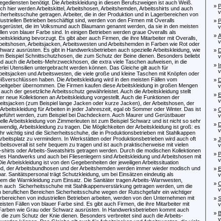
legediensten benötigt. Die Arbeitskleidung in diesen Berufszweigen ist auch Weiß.
»
P
ch hier werden Arbeitskittel, Arbeitshosen, Arbeitshemden, Arbeitsshirts und auch
von
cherheitsschuhe getragen. Arbeiter, die in der Produktion und in Lagerbereichen von
dustriellen Betrieben beschäftigt sind, werden von den Firmen mit Overalls
»
P
sgerüstet, die im Volksmund auch Blaumann genannt werden, da sie in den meisten
von
llen von blauer Farbe sind. In einigen Betrieben werden graue Overalls als
»
A
beitskleidung bevorzugt. Es gibt aber auch Firmen, die ihre Mitarbeiter mit Overalls,
vo
beitshosen, Arbeitsjacken, Arbeitswesten und Arbeitshemden in Farben wie Rot oder
hwarz ausrüsten. Es gibt in Handwerksbetrieben auch spezielle Arbeitskleidung, wie
»
D
m Beispiel Schnittschutzhosen, die zum Schutz der Beine dienen. Besonders beliebt
von
nd auch die Arbeits-Mehrzweckhosen, die extra viele Taschen aufweisen, in die
»
I
lerlei Utensilien untergebracht werden können. Das Gleiche gilt auch für
von
beitsjacken und Arbeitswesten, die viele große und kleine Taschen mit Knöpfen oder
ißverschlüssen haben. Die Arbeitskleidung wird in den meisten Fällen vom
»
D
beitgeber übernommen. Die Firmen kaufen diese Arbeitskleidung in großen Mengen
von
uch der gesetzliche Arbeitsschutz gewährleistet. Auch die Arbeitskleidung stellt
»
E
 neue Kollektionen an Arbeitskleidung vorgestellt. Auch die Funktionen der
von
itsjacken (zum Beispiel lange Jacken oder kurze Jacken), der Arbeitshosen, der
rbeitskleidung für Arbeiten in jeder Jahreszeit, egal ob Sommer oder Winter. Das ist
»
C
usgeführt werden, zum Beispiel bei Dachdeckern. Auch Maurer und Gerüstbauer
von
elle Arbeitskleidung von Zimmerleuten ist zum Beispiel Schwarz und ist nicht so sehr
»
D
endig, Arbeitskleidung zu tragen. Die Möglichkeiten der Arbeitskleidung ist groß: es
vo
r wichtig sind die Sicherheitsschuhe, die in Produktionsbetrieben mit Stahlkappen
Arbeitsplatz zu vermindern. In Werkstätten oder Produktionsbetrieben wird auch oft
»
J
eitsoverall ist sehr bequem zu tragen und ist auch praktischerweise mit vielen
von
hirts oder Arbeits-Sweatshirts getragen werden. Durch die modischen Kollektionen
»
P
es Handwerks und auch bei Fliesenlegern sind Arbeitskleidung und Arbeitshosen mit
von
e Arbeiskleidung ist von den Gegebenheiten der jeweiligen Arbeitssituation
 sind, der Arbeitsbundhosen und der Arbeitshemden werden immer wieder modisch und
»
E
htbar. Sanitätspersonal trägt Schutzkleidung, um bei Einsätzen eindeutig als
von
em die Warnkleidung zum Einsatz. Die Sanitäter tragen Arbeits-Warnwesten,
»
O
en auch Sicherheitsschuhe mit Stahlkappenverstärkung getragen werden, um die
von
en beruflichen Bereichen Sicherheitsschuhe wegen der Rutschgefahr ein wichtiger
erbereichen von industriellen Betrieben arbeiten, werden von den Unternehmen mit
»
S
ten Fällen von blauer Farbe sind. Es gibt auch Firmen, die ihre Mitarbeiter mit
vo
in Farben wie Grau oder Schwarz ausrüsten. In Handwerksbetrieben kommt auch
»
B
 die zum Schutz der Knie dienen. Besonders verbreitet sind auch die Arbeits-
von