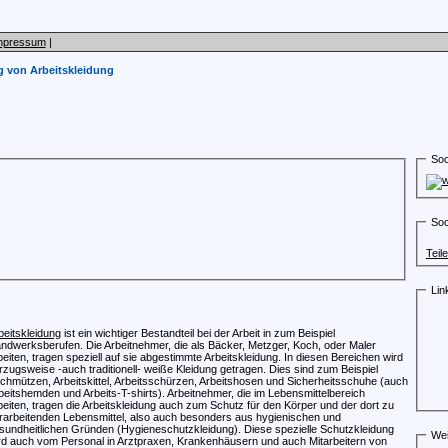
mpressum
|
 von Arbeitskleidung
Soc
Soc
Teil
Lin
beitskleidung
ist ein wichtiger Bestandteil bei der Arbeit in zum Beispiel
ndwerksberufen. Die Arbeitnehmer, die als Bäcker, Metzger, Koch, oder Maler
beiten, tragen speziell auf sie abgestimmte Arbeitskleidung. In diesen Bereichen wird
rzugsweise -auch traditionell- weiße Kleidung getragen. Dies sind zum Beispiel
chmützen, Arbeitskittel, Arbeitsschürzen, Arbeitshosen und Sicherheitsschuhe (auch
beitshemden und Arbeits-T-shirts). Arbeitnehmer, die im Lebensmittelbereich
beiten, tragen die Arbeitskleidung auch zum Schutz für den Körper und der dort zu
rarbeitenden Lebensmittel, also auch besonders aus hygienischen und
sundheitlichen Gründen (Hygieneschutzkleidung). Diese spezielle Schutzkleidung
Wei
rd auch vom Personal in Arztpraxen, Krankenhäusern und auch Mitarbeitern von