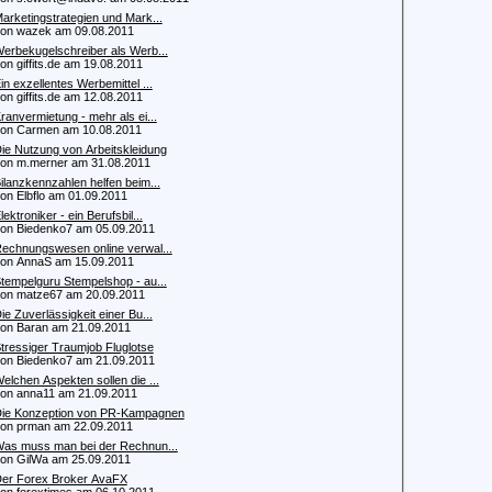
arketingstrategien und Mark...
n wazek am 09.08.2011
erbekugelschreiber als Werb...
 giffits.de am 19.08.2011
in exzellentes Werbemittel ...
 giffits.de am 12.08.2011
ranvermietung - mehr als ei...
n Carmen am 10.08.2011
ie Nutzung von Arbeitskleidung
 m.merner am 31.08.2011
ilanzkennzahlen helfen beim...
 Elbflo am 01.09.2011
lektroniker - ein Berufsbil...
 Biedenko7 am 05.09.2011
echnungswesen online verwal...
n AnnaS am 15.09.2011
tempelguru Stempelshop - au...
 matze67 am 20.09.2011
ie Zuverlässigkeit einer Bu...
 Baran am 21.09.2011
tressiger Traumjob Fluglotse
 Biedenko7 am 21.09.2011
elchen Aspekten sollen die ...
 anna11 am 21.09.2011
ie Konzeption von PR-Kampagnen
 prman am 22.09.2011
as muss man bei der Rechnun...
 GilWa am 25.09.2011
er Forex Broker AvaFX