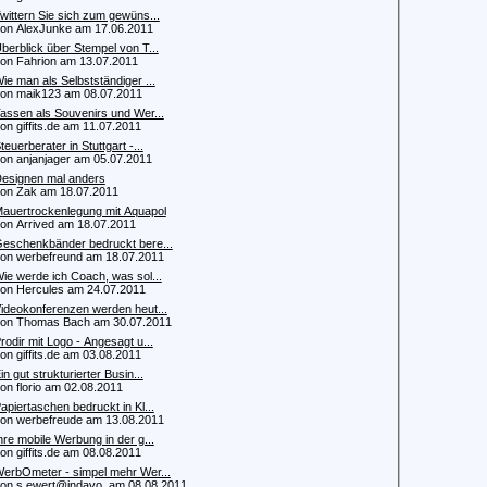
wittern Sie sich zum gewüns...
 AlexJunke am 17.06.2011
berblick über Stempel von T...
 Fahrion am 13.07.2011
ie man als Selbstständiger ...
 maik123 am 08.07.2011
assen als Souvenirs und Wer...
 giffits.de am 11.07.2011
teuerberater in Stuttgart -...
 anjanjager am 05.07.2011
esignen mal anders
 Zak am 18.07.2011
auertrockenlegung mit Aquapol
 Arrived am 18.07.2011
eschenkbänder bedruckt bere...
 werbefreund am 18.07.2011
ie werde ich Coach, was sol...
 Hercules am 24.07.2011
ideokonferenzen werden heut...
 Thomas Bach am 30.07.2011
rodir mit Logo - Angesagt u...
 giffits.de am 03.08.2011
in gut strukturierter Busin...
 florio am 02.08.2011
apiertaschen bedruckt in Kl...
 werbefreude am 13.08.2011
hre mobile Werbung in der g...
 giffits.de am 08.08.2011
erbOmeter - simpel mehr Wer...
 s.ewert@indavo. am 08.08.2011