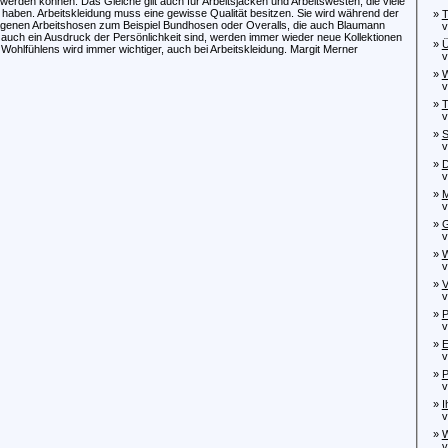
 werden können. Das Gleiche gilt auch für Arbeitsjacken und Arbeitswesten, die viele
haben. Arbeitskleidung muss eine gewisse Qualität besitzen. Sie wird während der
»
T
tragenen Arbeitshosen zum Beispiel Bundhosen oder Overalls, die auch Blaumann
von
auch ein Ausdruck der Persönlichkeit sind, werden immer wieder neue Kollektionen
»
Ü
ohlfühlens wird immer wichtiger, auch bei Arbeitskleidung. Margit Merner
von
»
W
von
»
T
von
»
S
von
»
D
von
»
M
von
»
G
von
»
W
von
»
V
von
»
P
von
»
E
von
»
P
von
»
I
von
»
W
von