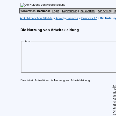
Willkommen:
Besucher
Login
|
Registrieren
|
neue Artikel
|
Alle Artikel
|
I
ArtikelVerzeichnis 0AM.de
»
Artikel
»
Business
»
Business 17
»
Die Nutzung
Die Nutzung von Arbeitskleidung
Ads
Dies ist ein Artikel über die Nutzung von Arbeitskleidung.
Ar
Ha
ar
vo
Ko
Ar
ar
ve
ge
wi