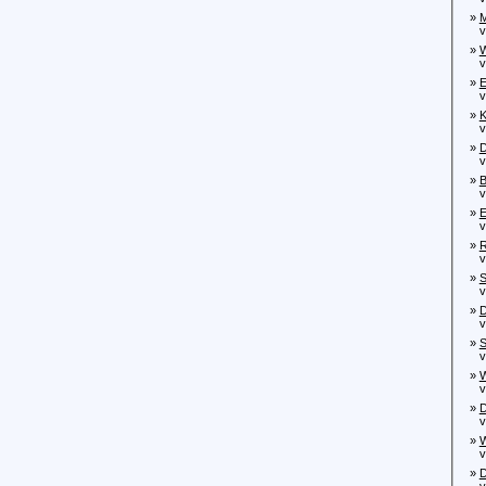
»
M
vo
»
W
von
»
E
von
»
K
vo
»
D
von
»
B
von
»
E
von
»
R
vo
»
S
von
»
D
von
»
S
von
»
W
von
»
D
von
»
W
von
»
D