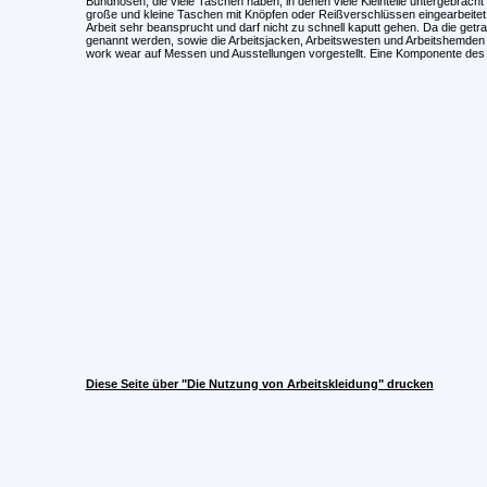
Bundhosen, die viele Taschen haben, in denen viele Kleinteile untergebracht
große und kleine Taschen mit Knöpfen oder Reißverschlüssen eingearbeitet 
Arbeit sehr beansprucht und darf nicht zu schnell kaputt gehen. Da die ge
genannt werden, sowie die Arbeitsjacken, Arbeitswesten und Arbeitshemden 
work wear auf Messen und Ausstellungen vorgestellt. Eine Komponente des W
Diese Seite über "Die Nutzung von Arbeitskleidung" drucken