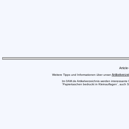
Articl
Artikelverze
Weitere Tipps und Informationen über unser
Im 0AM.de Artikelverzeichnis werden interessante Pr
`Papiertaschen bedruckt in Kleinauflagen`, auch S