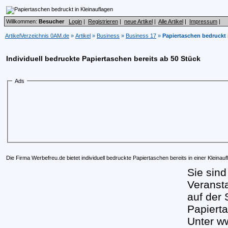
Willkommen:
Besucher
Login
|
Registrieren
|
neue Artikel
|
Alle Artikel
|
Impressum
|
ArtikelVerzeichnis 0AM.de
»
Artikel
»
Business
»
Business 17
»
Papiertaschen bedruckt 
Individuell bedruckte Papiertaschen bereits ab 50 Stück
Ads
Die Firma Werbefreu.de bietet individuell bedruckte Papiertaschen bereits in einer Kleinau
Sie sind
Veransta
auf der 
Papiert
Unter w