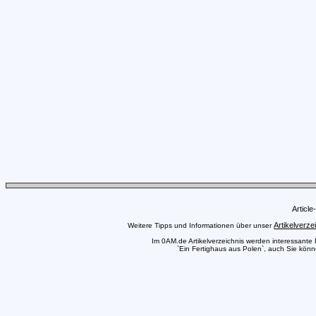
Articl
Artikelverze
Weitere Tipps und Informationen über unser
Im 0AM.de Artikelverzeichnis werden interessante Pr
`Ein Fertighaus aus Polen`, auch Sie könne