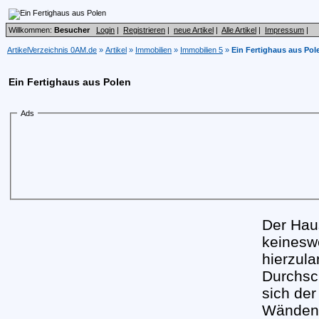
Willkommen:
Besucher
Login
|
Registrieren
|
neue Artikel
|
Alle Artikel
|
Impressum
|
ArtikelVerzeichnis 0AM.de
»
Artikel
»
Immobilien
»
Immobilien 5
»
Ein Fertighaus aus Pol
Ein Fertighaus aus Polen
Ads
Der Hau
keinesw
hierzula
Durchsch
sich der
Wänden 