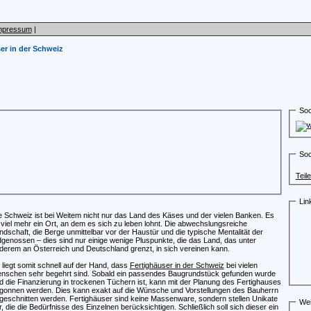
mpressum
|
er in der Schweiz
Soc
Soc
Teil
Lin
e Schweiz ist bei Weitem nicht nur das Land des Käses und der vielen Banken. Es
t viel mehr ein Ort, an dem es sich zu leben lohnt. Die abwechslungsreiche
ndschaft, die Berge unmittelbar vor der Haustür und die typische Mentalität der
dgenossen – dies sind nur einige wenige Pluspunkte, die das Land, das unter
derem an Österreich und Deutschland grenzt, in sich vereinen kann.
 liegt somit schnell auf der Hand, dass
Fertighäuser in der Schweiz
bei vielen
nschen sehr begehrt sind. Sobald ein passendes Baugrundstück gefunden wurde
d die Finanzierung in trockenen Tüchern ist, kann mit der Planung des Fertighauses
gonnen werden. Dies kann exakt auf die Wünsche und Vorstellungen des Bauherrn
geschnitten werden. Fertighäuser sind keine Massenware, sondern stellen Unikate
Wei
r, die die Bedürfnisse des Einzelnen berücksichtigen. Schließlich soll sich dieser ein