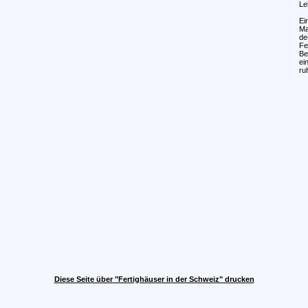
Le
Ei
Ma
de
Fe
Be
ei
ru
Diese Seite über "Fertighäuser in der Schweiz" drucken