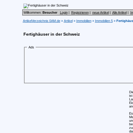
Willkommen:
Besucher
Login
|
Registrieren
|
neue Artikel
|
Alle Artikel
|
I
ArtikelVerzeichnis 0AM.de
»
Artikel
»
Immobilien
»
Immobilien 5
»
Fertighäus
Fertighäuser in der Schweiz
Ads
Di
is
La
Ei
an
Es
Me
un
be
zu
da