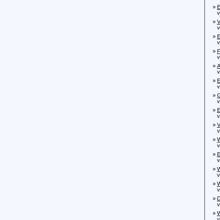
»
E
von
»
V
von
»
E
von
»
F
von
»
A
von
»
E
von
»
G
von
»
E
von
»
V
von
»
W
von
»
E
von
»
W
von
»
W
von
»
D
von
»
W
von