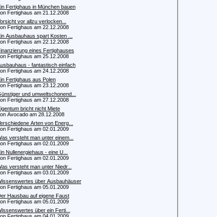
in Fertighaus in München bauen
 Fertighaus am 21.12.2008
orsicht vor allzu verlocken...
 Fertighaus am 22.12.2008
in Ausbauhaus spart Kosten ...
 Fertighaus am 22.12.2008
inanzierung eines Fertighauses
 Fertighaus am 25.12.2008
usbauhaus - fantastisch einfach
 Fertighaus am 24.12.2008
in Fertighaus aus Polen
 Fertighaus am 23.12.2008
ünstiger und umweltschonend...
 Fertighaus am 27.12.2008
igentum bricht nicht Miete
 Avocado am 28.12.2008
erschiedene Arten von Energ...
 Fertighaus am 02.01.2009
as versteht man unter einem...
 Fertighaus am 02.01.2009
in Nullenergiehaus - eine U...
 Fertighaus am 02.01.2009
as versteht man unter Niedr...
 Fertighaus am 03.01.2009
issenswertes über Ausbauhäuser
 Fertighaus am 05.01.2009
er Hausbau auf eigene Faust
 Fertighaus am 05.01.2009
issenswertes über ein Ferti...
 Fertighaus am 04.01.2009