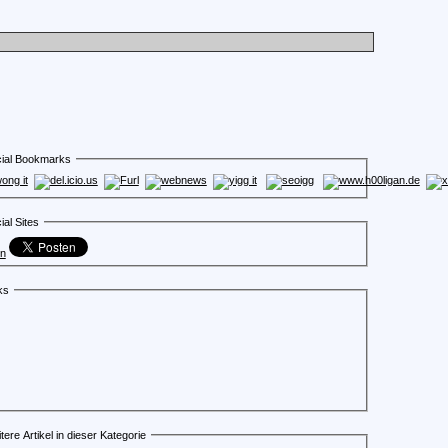
ial Bookmarks
ial Sites
en
ks
tere Artikel in dieser Kategorie