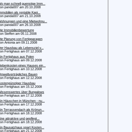
o man schnell guenstige Imm...
 panda007 am 20.10.2008
mmobilien als rentable Kapi...
 panda007 am 21.10.2008
ohnungen und eine Mietwohnu...
 panda007 am 26.10.2008
ie Immobilienbewertung
 Steffen am 05.11.2008
ie Planung von Fertiggaragen
 Antonia am 09.11.2008
er Hausbau als Lebensziel v...
 Fertighaus am 07.12.2008
in Fertighaus aus Polen
 Fertighaus am 09.12.2008
ebenkosten eines Hauses ein...
 Fertighaus am 10.12.2008
mweltverträgliches Bauen
 Fertighaus am 12.12.2008
ostengünstiger Hausbau
 Fertighaus am 15.12.2008
issenswertes über Bungalows
 Fertighaus am 17.12.2008
in Häuschen in München - nu...
 Fertighaus am 17.12.2008
in Terrassendach als Krönun...
 Fertighaus am 18.12.2008
ine attraktive und gepflegt...
 Fertighaus am 18.12.2008
in Bausatzhaus spart Kosten...
 Fertighaus am 21.12.2008