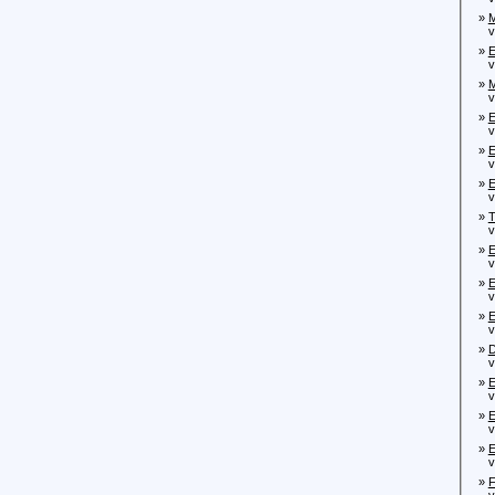
»
M
von
»
E
von
»
M
von
»
E
von
»
E
von
»
E
von
»
T
von
»
E
von
»
E
von
»
E
von
»
D
von
»
E
von
»
E
von
»
E
von
»
F