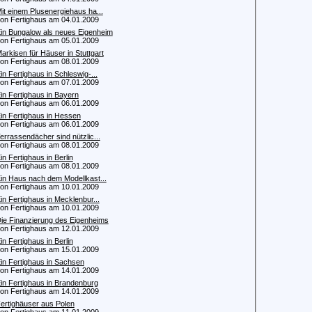
it einem Plusenergiehaus ha...
 Fertighaus am 04.01.2009
in Bungalow als neues Eigenheim
 Fertighaus am 05.01.2009
arkisen für Häuser in Stuttgart
 Fertighaus am 08.01.2009
in Fertighaus in Schleswig-...
 Fertighaus am 07.01.2009
in Fertighaus in Bayern
 Fertighaus am 06.01.2009
in Fertighaus in Hessen
 Fertighaus am 06.01.2009
errassendächer sind nützlic...
 Fertighaus am 08.01.2009
in Fertighaus in Berlin
 Fertighaus am 08.01.2009
in Haus nach dem Modellkast...
 Fertighaus am 10.01.2009
in Fertighaus in Mecklenbur...
 Fertighaus am 10.01.2009
ie Finanzierung des Eigenheims
 Fertighaus am 12.01.2009
in Fertighaus in Berlin
 Fertighaus am 15.01.2009
in Fertighaus in Sachsen
 Fertighaus am 14.01.2009
in Fertighaus in Brandenburg
 Fertighaus am 14.01.2009
ertighäuser aus Polen