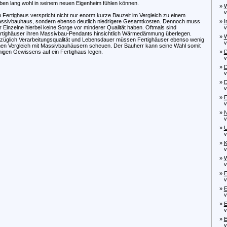
ben lang wohl in seinem neuen Eigenheim fühlen können.
»
W
von
n Fertighaus verspricht nicht nur enorm kurze Bauzeit im Vergleich zu einem
ssivbauhaus, sondern ebenso deutlich niedrigere Gesamtkosten. Dennoch muss
»
I
r Einzelne hierbei keine Sorge vor minderer Qualität haben. Oftmals sind
von
rtighäuser ihren Massivbau-Pendants hinsichtlich Wärmedämmung überlegen.
»
W
züglich Verarbeitungsqualität und Lebensdauer müssen Fertighäuser ebenso wenig
von
nen Vergleich mit Massivbauhäusern scheuen. Der Bauherr kann seine Wahl somit
higen Gewissens auf ein Fertighaus legen.
»
D
von
»
D
von
»
D
von
»
E
von
»
N
von
»
U
von
»
K
von
»
W
von
»
E
von
»
E
von
»
E
von
»
E
von