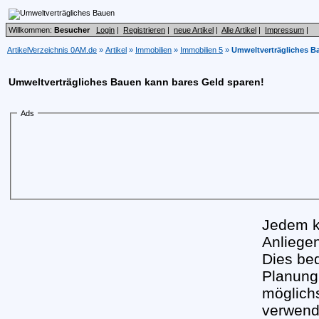
Willkommen:
Besucher
Login
|
Registrieren
|
neue Artikel
|
Alle Artikel
|
Impressum
|
ArtikelVerzeichnis 0AM.de
»
Artikel
»
Immobilien
»
Immobilien 5
»
Umweltverträgliches B
Umweltverträgliches Bauen kann bares Geld sparen!
Ads
Jedem k
Anliege
Dies bed
Planung
möglichs
verwend