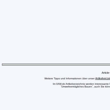
Articl
Artikelverze
Weitere Tipps und Informationen über unser
Im 0AM.de Artikelverzeichnis werden interessante Pr
`Umweltverträgliches Bauen`, auch Sie könne