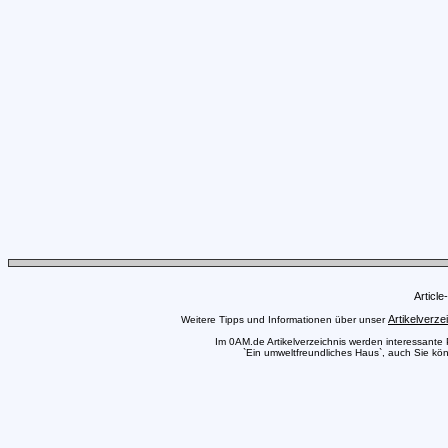
Articl
Artikelverze
Weitere Tipps und Informationen über unser
Im 0AM.de Artikelverzeichnis werden interessante Pr
`Ein umweltfreundliches Haus`, auch Sie könn