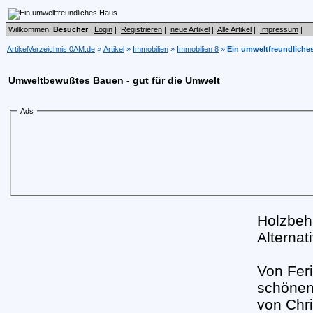
Willkommen:
Besucher
Login
|
Registrieren
|
neue Artikel
|
Alle Artikel
|
Impressum
|
ArtikelVerzeichnis 0AM.de
»
Artikel
»
Immobilien
»
Immobilien 8
»
Ein umweltfreundliche
Umweltbewußtes Bauen - gut für die Umwelt
Ads
Holzbeh
Alterna
Von Fer
schönen
von Chri