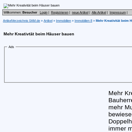
Willkommen:
Besucher
Login
|
Registrieren
|
neue Artikel
|
Alle Artikel
|
Impressum
|
ArtikelVerzeichnis 0AM.de
»
Artikel
»
Immobilien
»
Immobilien 8
»
Mehr Kreativität beim 
Mehr Kreativtät beim Häuser bauen
Ads
Mehr Kr
Bauherr
mehr Mu
bewiese
Doppelh
immer m