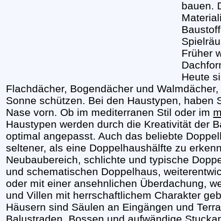
bauen. D
Material
Baustof
Spielrä
Früher w
Dachfor
Heute s
Flachdächer, Bogendächer und Walmdächer, 
Sonne schützen. Bei den Haustypen, haben S
Nase vorn. Ob im mediterranen Stil oder im
m
Haustypen werden durch die Kreativität der 
optimal angepasst. Auch das beliebte Doppel
seltener, als eine Doppelhaushälfte zu erken
Neubaubereich, schlichte und typische Dopp
und schematischen Doppelhaus, weiterentwick
oder mit einer ansehnlichen Überdachung, wer
und Villen mit herrschaftlichem Charakter ge
Häusern sind Säulen an Eingängen und Terra
Balustraden, Bossen und aufwändige Stucka