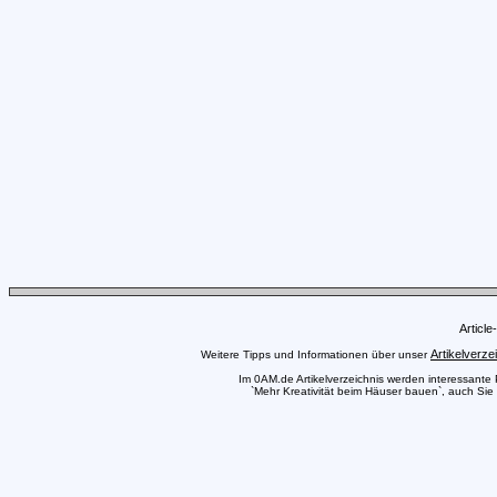
Articl
Artikelverze
Weitere Tipps und Informationen über unser
Im 0AM.de Artikelverzeichnis werden interessante Pr
`Mehr Kreativität beim Häuser bauen`, auch Sie 