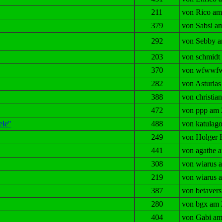
211
von Rico am
379
von Sabsi am
292
von Sebby a
203
von schmidt
370
von wfwwfw 
282
von Asturias
388
von christi
472
von ppp am 
ele"
488
von katulag
249
von Holger 
441
von agathe 
308
von wiarus 
219
von wiarus 
387
von betaver
280
von bgx am 
404
von Gabi am