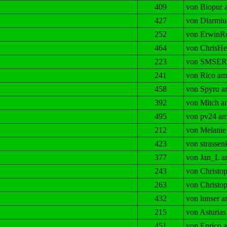
409
von Biopur 
427
von Diarmiu
252
von ErwinR
464
von ChrisHe
223
von SMSER 
241
von Rico am
458
von Spyro a
392
von Mitch a
495
von pv24 am
212
von Melanie
423
von strassen
377
von Jan_L a
243
von Christo
263
von Christo
432
von lunser a
215
von Asturias
451
von Enrico 