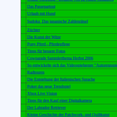
Das Passepartout
Urlaub mit Hund
Sudoku  Das japanische Zahlenrätsel
Züchter
Die Kunst der Witze
Pony Pferd - Pferdepflege
Tipps für bessere Fotos
Cowparade Sammlerthema Herbst 2006
So entwickelte sich das Videospielgenre "Autorennspi
Radtouren
Die Entstehung der Italienischen Sprache
Poker das neue Trendspiel
Xbox Live Vision
Tipps für den Kauf einer Digitalkamera
Der Labrador Retriever
Kleine Geschichte der Patchwork- und Quiltkunst