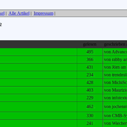
kel
|
Alle Artikel
|
Impressum
|
2
gelesen
geschrieben
495
von Advanco
366
von rabby a
431
von Jörn am 
234
von trendmil
428
von MichiSc
403
von Maurizi
229
von infotext
462
von jochenm
330
von CMB-Sy
241
von Wiecher