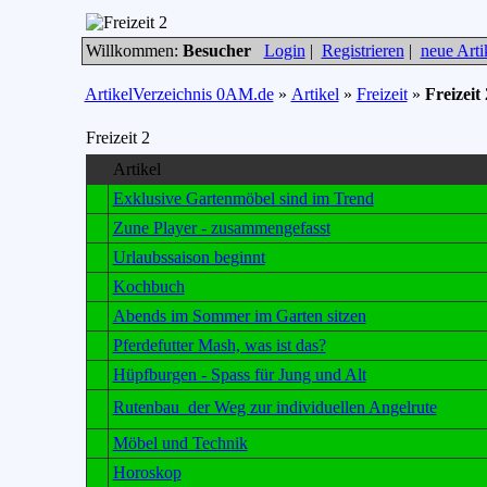
Willkommen:
Besucher
Login
|
Registrieren
|
neue Arti
ArtikelVerzeichnis 0AM.de
»
Artikel
»
Freizeit
»
Freizeit 
Freizeit 2
Artikel
Exklusive Gartenmöbel sind im Trend
Zune Player - zusammengefasst
Urlaubssaison beginnt
Kochbuch
Abends im Sommer im Garten sitzen
Pferdefutter Mash, was ist das?
Hüpfburgen - Spass für Jung und Alt
Rutenbau  der Weg zur individuellen Angelrute
Möbel und Technik
Horoskop