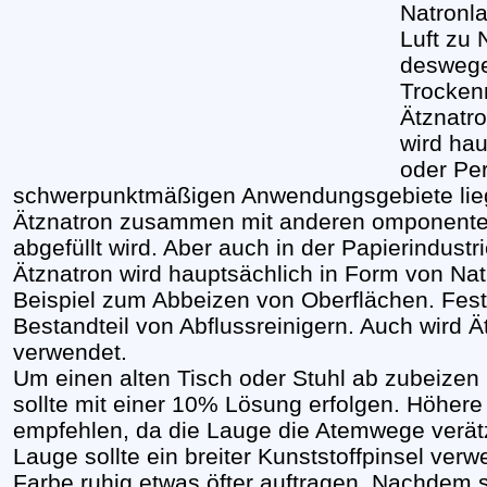
Natronla
Luft zu
desweg
Trocken
Ätznatro
wird ha
oder Per
schwerpunktmäßigen Anwendungsgebiete lieg
Ätznatron zusammen mit anderen omponenten 
abgefüllt wird. Aber auch in der Papierindus
Ätznatron wird hauptsächlich in Form von Na
Beispiel zum Abbeizen von Oberflächen. Fest
Bestandteil von Abflussreinigern. Auch wird Ä
verwendet.
Um einen alten Tisch oder Stuhl ab zubeizen
sollte mit einer 10% Lösung erfolgen. Höhere
empfehlen, da die Lauge die Atemwege verät
Lauge sollte ein breiter Kunststoffpinsel ver
Farbe ruhig etwas öfter auftragen. Nachdem si