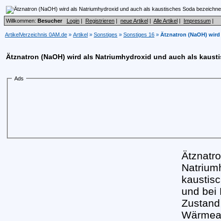
Willkommen:
Besucher
Login
|
Registrieren
|
neue Artikel
|
Alle Artikel
|
Impressum
|
ArtikelVerzeichnis 0AM.de
»
Artikel
»
Sonstiges
»
Sonstiges 16
»
Ätznatron (NaOH) wird
Ätznatron (NaOH) wird als Natriumhydroxid und auch als kaust
Ads
Ätznatro
Natrium
kaustisc
und bei
Zustand,
Wärmeab