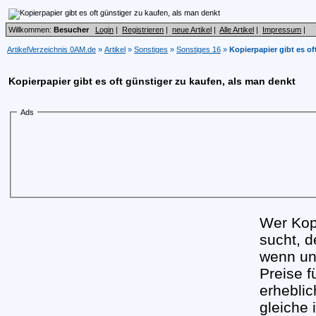
Willkommen:
Besucher
Login
|
Registrieren
|
neue Artikel
|
Alle Artikel
|
Impressum
|
ArtikelVerzeichnis 0AM.de
»
Artikel
»
Sonstiges
»
Sonstiges 16
»
Kopierpapier gibt es of
Kopierpapier gibt es oft günstiger zu kaufen, als man denkt
Ads
Wer Kopi
sucht, d
wenn und
Preise 
erheblic
gleiche