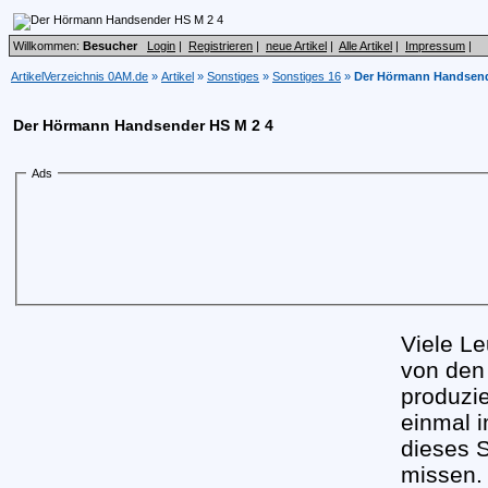
Willkommen:
Besucher
Login
|
Registrieren
|
neue Artikel
|
Alle Artikel
|
Impressum
|
ArtikelVerzeichnis 0AM.de
»
Artikel
»
Sonstiges
»
Sonstiges 16
»
Der Hörmann Handsend
Der Hörmann Handsender HS M 2 4
Ads
Viele L
von den 
produzi
einmal 
dieses S
missen.