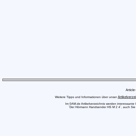
Articl
Artikelverze
Weitere Tipps und Informationen über unser
Im 0AM.de Artikelverzeichnis werden interessante Pr
`Der Hörmann Handsender HS M 2 4`, auch Sie kö