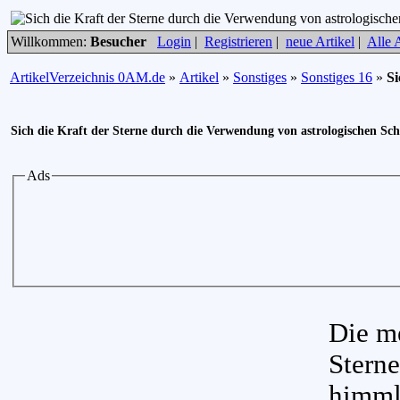
Willkommen:
Besucher
Login
|
Registrieren
|
neue Artikel
|
Alle A
ArtikelVerzeichnis 0AM.de
»
Artikel
»
Sonstiges
»
Sonstiges 16
»
Si
Sich die Kraft der Sterne durch die Verwendung von astrologischen S
Ads
Die m
Sterne
himml