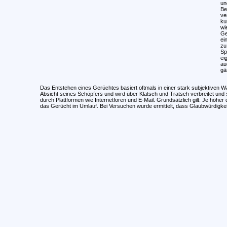
un
Be
ve
ku
wi
Ge
ei
zu
Sp
ei
au
gä
Das Entstehen eines Gerüchtes basiert oftmals in einer stark subjektiven 
Absicht seines Schöpfers und wird über Klatsch und Tratsch verbreitet und so 
durch Plattformen wie Internetforen und E-Mail. Grundsätzlich gilt: Je höher 
das Gerücht im Umlauf. Bei Versuchen wurde ermittelt, dass Glaubwürdigkei