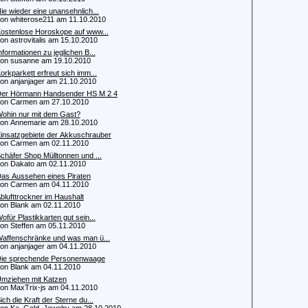
ie wieder eine unansehnlich...
 whiterose211 am 11.10.2010
ostenlose Horoskope auf www...
 astrovitalis am 15.10.2010
nformationen zu jeglichen B...
 susanne am 19.10.2010
orkparkett erfreut sich imm...
 anjanjager am 21.10.2010
er Hörmann Handsender HS M 2 4
n Carmen am 27.10.2010
ohin nur mit dem Gast?
 Annemarie am 28.10.2010
insatzgebiete der Akkuschrauber
n Carmen am 02.11.2010
chäfer Shop Mülltonnen und ...
 Dakato am 02.11.2010
as Aussehen eines Piraten
n Carmen am 04.11.2010
blufttrockner im Haushalt
 Blank am 02.11.2010
ofür Plastikkarten gut sein...
 Steffen am 05.11.2010
affenschränke und was man ü...
 anjanjager am 04.11.2010
ie sprechende Personenwaage
 Blank am 04.11.2010
mziehen mit Katzen
 MaxTrix-js am 04.11.2010
ich die Kraft der Sterne du...