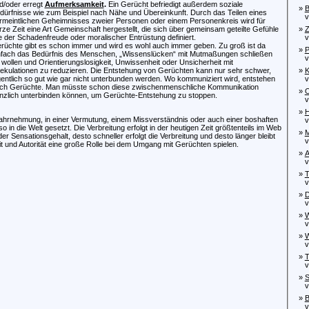
d/oder erregt
Aufmerksamkeit
.
Ein Gerücht befriedigt außerdem soziale
»
B
dürfnisse wie zum Beispiel nach Nähe und Übereinkunft. Durch das Teilen eines
vo
rmeintlichen Geheimnisses zweier Personen oder einem Personenkreis wird für
rze Zeit eine Art Gemeinschaft hergestellt, die sich über gemeinsam geteilte Gefühle
»
Z
e der Schadenfreude oder moralischer Entrüstung definiert.
vo
rüchte gibt es schon immer und wird es wohl auch immer geben. Zu groß ist da
»
P
nfach das Bedürfnis des Menschen, „Wissenslücken“ mit Mutmaßungen schließen
von
 wollen und Orientierungslosigkeit, Unwissenheit oder Unsicherheit mit
ekulationen zu reduzieren. Die Entstehung von Gerüchten kann nur sehr schwer,
»
K
gentlich so gut wie gar nicht unterbunden werden. Wo kommuniziert wird, entstehen
von
ch Gerüchte. Man müsste schon diese zwischenmenschliche Kommunikation
»
O
nzlich unterbinden können, um Gerüchte-Entstehung zu stoppen.
von
»
H
Wahrnehmung, in einer Vermutung, einem Missverständnis oder auch einer boshaften
von
in die Welt gesetzt. Die Verbreitung erfolgt in der heutigen Zeit größtenteils im Web
»
M
der Sensationsgehalt, desto schneller erfolgt die Verbreitung und desto länger bleibt
von
t und Autorität eine große Rolle bei dem Umgang mit Gerüchten spielen.
»
A
von
»
T
von
»
D
von
»
W
von
»
W
von
»
T
von
»
S
von
»
B
von