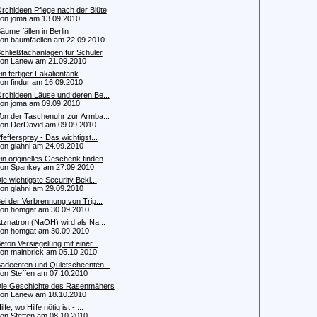
rchideen Pflege nach der Blüte
 joma am 13.09.2010
äume fällen in Berlin
 baumfaellen am 22.09.2010
chließfachanlagen für Schüler
n Lanew am 21.09.2010
in fertiger Fäkalientank
 findur am 16.09.2010
rchideen Läuse und deren Be...
 joma am 09.09.2010
on der Taschenuhr zur Armba...
 DerDavid am 09.09.2010
fefferspray - Das wichtigst...
 glahni am 24.09.2010
in originelles Geschenk finden
 Spankey am 27.09.2010
ie wichtigste Security Bekl...
 glahni am 29.09.2010
ei der Verbrennung von Trip...
 homgat am 30.09.2010
tznatron (NaOH) wird als Na...
 homgat am 30.09.2010
eton Versiegelung mit einer...
 mainbrick am 05.10.2010
adeenten und Quietscheenten...
 Steffen am 07.10.2010
ie Geschichte des Rasenmähers
n Lanew am 18.10.2010
ilfe, wo Hilfe nötig ist - ...
 Steffen am 08.10.2010