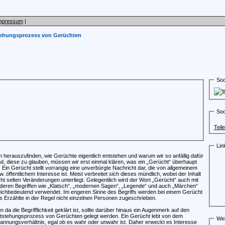
mpressum
|
ehungsprozess von Gerüchten
Soc
Soc
Teil
Lin
 herauszufinden, wie Gerüchte eigentlich entstehen und warum wir so anfällig dafür
nd, diese zu glauben, müssen wir erst einmal klären, was ein „Gerücht“ überhaupt
t. Ein Gerücht stellt vorrangig eine unverbürgte Nachricht dar, die von allgemeinem
w. öffentlichem Interesse ist. Meist verbreitet sich dieses mündlich, wobei der Inhalt
cht selten Veränderungen unterliegt. Gelegentlich wird der Wort „Gerücht“ auch mit
deren Begriffen wie „Klatsch“, „modernen Sagen“, „Legende“ und auch „Märchen“
eichbedeutend verwendet. Im engeren Sinne des Begriffs werden bei einem Gerücht
s Erzählte in der Regel nicht einzelnen Personen zugeschrieben.
n da die Begrifflichkeit geklärt ist, sollte darüber hinaus ein Augenmerk auf den
tstehungsprozess von Gerüchten gelegt werden. Ein Gerücht lebt von dem
Wei
annungsverhältnis, egal ob es wahr oder unwahr ist. Daher erweckt es Interesse