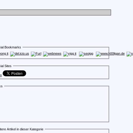
ial Bookmarks
ial Sites
en
ks
tere Artikel in dieser Kategorie