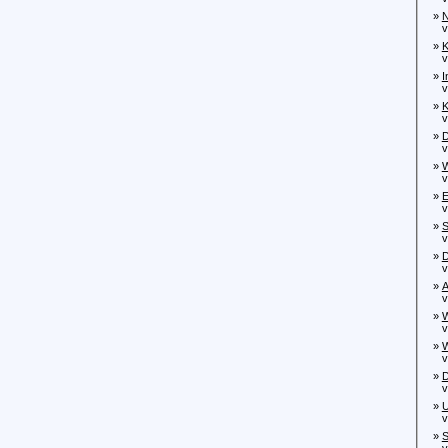
»
N
von
»
K
von
»
I
von
»
K
von
»
D
vo
»
W
von
»
E
vo
»
S
von
»
D
vo
»
A
von
»
W
von
»
W
von
»
D
von
»
U
von
»
S