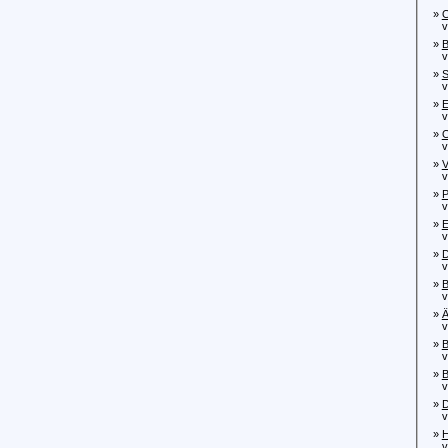
»
O
von
»
B
von
»
S
vo
»
E
von
»
O
von
»
V
von
»
P
von
»
E
von
»
D
von
»
B
von
»
Ä
von
»
B
von
»
B
von
»
D
vo
»
H
von