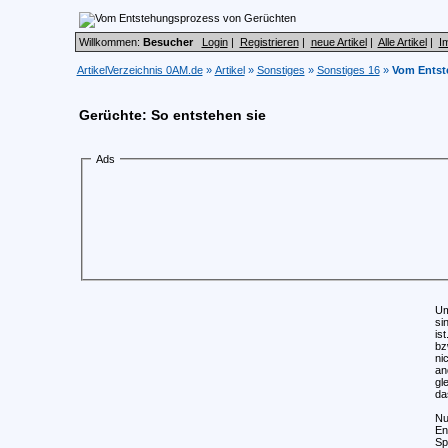
Willkommen:
Besucher
Login
|
Registrieren
|
neue Artikel
|
Alle Artikel
|
I
ArtikelVerzeichnis 0AM.de
»
Artikel
»
Sonstiges
»
Sonstiges 16
»
Vom Entst
Gerüchte: So entstehen sie
Ads
Um
si
is
bz
ni
an
gl
da
Nu
En
Sp