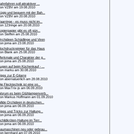
ahnfahren soll attraktiver ...
n VZBV am 19.08.2010
ügig und bequem mit der Bah...
n VZBV am 20.08.2010
aarringe - es muss nicht im...
 123ringe am 20.08.2010
opierpapier gibt es oft gün...
 Steffen am 25.08.2010
rchideen Schädlinge und Viren
 joma am 23.08.2010
ochdruckreiniger für das Haus
 Blank am 25.08.2010
erkmale und Charakter der g...
 joma am 25.08.2010
ugen auf beim Küchenkauf - ...
 marku am 30.08.2010
ipps zur E-Gitarre
 abernatuerlich am 28.08.2010
ie Flecktechnik ist eine sp...
 MaxTrix-js am 06.09.2010
orum es beim Glühlampenverb...
 Markus Hoffmann am 01.09.2010
ilde Orchideen in deutschen...
 joma am 06.09.2010
ipps und Tricks zur Haltung...
 joma am 06.09.2010
childkröten-Haltung im Terr...
 joma am 06.09.2010
aumaschinen neu oder gebrau...
 bernhard am 07.09.2010