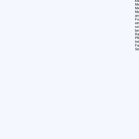
ka
Me
Me
Me
an
Fu
ei
se
be
Ra
Pf
In
Fa
Se