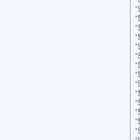
von
»
O
von
»
B
von
»
S
vo
»
E
von
»
O
von
»
V
von
»
P
von
»
E
von
»
D
von
»
B
von
»
Ä
von
»
B
von
»
B
von
»
D
vo
»
H