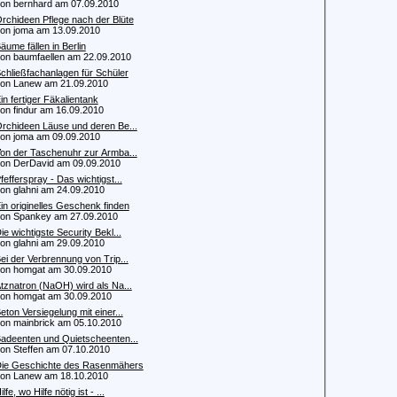
 bernhard am 07.09.2010
rchideen Pflege nach der Blüte
 joma am 13.09.2010
äume fällen in Berlin
 baumfaellen am 22.09.2010
chließfachanlagen für Schüler
n Lanew am 21.09.2010
in fertiger Fäkalientank
 findur am 16.09.2010
rchideen Läuse und deren Be...
 joma am 09.09.2010
on der Taschenuhr zur Armba...
 DerDavid am 09.09.2010
fefferspray - Das wichtigst...
 glahni am 24.09.2010
in originelles Geschenk finden
 Spankey am 27.09.2010
ie wichtigste Security Bekl...
 glahni am 29.09.2010
ei der Verbrennung von Trip...
 homgat am 30.09.2010
tznatron (NaOH) wird als Na...
 homgat am 30.09.2010
eton Versiegelung mit einer...
 mainbrick am 05.10.2010
adeenten und Quietscheenten...
 Steffen am 07.10.2010
ie Geschichte des Rasenmähers
n Lanew am 18.10.2010
ilfe, wo Hilfe nötig ist - ...