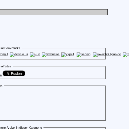
ial Bookmarks
ial Sites
en
ks
tere Artikel in dieser Kategorie