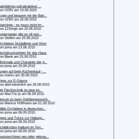
ahnfahren soll attraktiver ...
n VZBV am 19.08.2010
ügig und bequem mit der Bah...
n VZBV am 20.08.2010
aarringe - es muss nicht im...
 123ringe am 20.08.2010
opierpapier gibt es oft gün...
 Steffen am 25.08.2010
rchideen Schädlinge und Viren
 joma am 23.08.2010
ochdruckreiniger für das Haus
 Blank am 25.08.2010
erkmale und Charakter der g...
 joma am 25.08.2010
ugen auf beim Küchenkauf - ...
 marku am 30.08.2010
ipps zur E-Gitarre
 abernatuerlich am 28.08.2010
ie Flecktechnik ist eine sp...
 MaxTrix-js am 06.09.2010
orum es beim Glühlampenverb...
 Markus Hoffmann am 01.09.2010
ilde Orchideen in deutschen...
 joma am 06.09.2010
ipps und Tricks zur Haltung...
 joma am 06.09.2010
childkröten-Haltung im Terr...
 joma am 06.09.2010
aumaschinen neu oder gebrau...