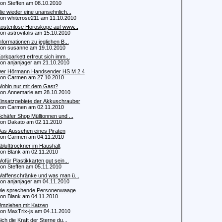
 Steffen am 08.10.2010
ie wieder eine unansehnlich...
 whiterose211 am 11.10.2010
ostenlose Horoskope auf www...
 astrovitalis am 15.10.2010
nformationen zu jeglichen B...
 susanne am 19.10.2010
orkparkett erfreut sich imm...
 anjanjager am 21.10.2010
er Hörmann Handsender HS M 2 4
n Carmen am 27.10.2010
ohin nur mit dem Gast?
 Annemarie am 28.10.2010
insatzgebiete der Akkuschrauber
n Carmen am 02.11.2010
chäfer Shop Mülltonnen und ...
 Dakato am 02.11.2010
as Aussehen eines Piraten
n Carmen am 04.11.2010
blufttrockner im Haushalt
 Blank am 02.11.2010
ofür Plastikkarten gut sein...
 Steffen am 05.11.2010
affenschränke und was man ü...
 anjanjager am 04.11.2010
ie sprechende Personenwaage
 Blank am 04.11.2010
mziehen mit Katzen
 MaxTrix-js am 04.11.2010
ich die Kraft der Sterne du...