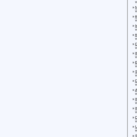
von
»
N
von
»
K
von
»
I
von
»
K
von
»
D
vo
»
W
von
»
E
vo
»
S
von
»
D
vo
»
A
von
»
W
von
»
W
von
»
D
von
»
U
von
»
S