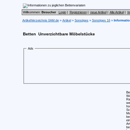
Willkommen:
Besucher
Login
|
Registrieren
|
neue Artikel
|
Alle Artikel
|
I
ArtikelVerzeichnis 0AM.de
»
Artikel
»
Sonstiges
»
Sonstiges 16
»
Informatio
Betten  Unverzichtbare Möbelstücke
Ads
Be
Wa
Ra
we
ho
Sc
Ma
be
ei
Ar
be