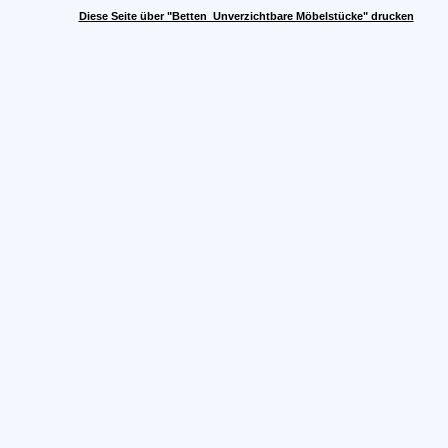
Diese Seite über "Betten  Unverzichtbare Möbelstücke" drucken