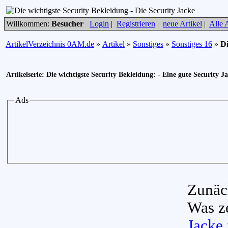
Willkommen:
Besucher
Login
|
Registrieren
|
neue Artikel
|
Alle A
ArtikelVerzeichnis 0AM.de
»
Artikel
»
Sonstiges
»
Sonstiges 16
»
Di
Artikelserie: Die wichtigste Security Bekleidung: - Eine gute Security J
Ads
Zunäch
Was z
Jacke