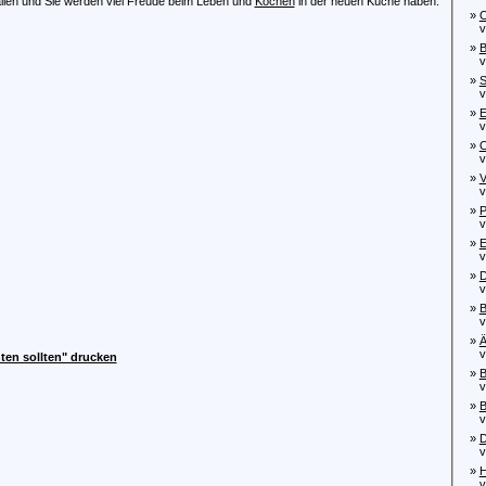
fallen und Sie werden viel Freude beim Leben und
Kochen
in der neuen Küche haben.
»
O
von
»
B
von
»
S
vo
»
E
von
»
O
von
»
V
von
»
P
von
»
E
von
»
D
von
»
B
von
»
Ä
von
hten sollten" drucken
»
B
von
»
B
von
»
D
vo
»
H
von