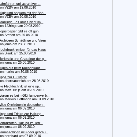
ahnfahren soll attraktiver ...
n VZBV am 19.08.2010
ügig und bequem mit der Bah...
n VZBV am 20.08.2010
aarringe - es muss nicht im...
 123ringe am 20.08.2010
opierpapier gibt es oft gün...
 Steffen am 25.08.2010
rchideen Schädlinge und Viren
 joma am 23.08.2010
ochdruckreiniger für das Haus
 Blank am 25.08.2010
erkmale und Charakter der g...
 joma am 25.08.2010
ugen auf beim Küchenkauf - ...
 marku am 30.08.2010
ipps zur E-Gitarre
 abernatuerlich am 28.08.2010
ie Flecktechnik ist eine sp...
 MaxTrix-js am 06.09.2010
orum es beim Glühlampenverb...
 Markus Hoffmann am 01.09.2010
ilde Orchideen in deutschen...
 joma am 06.09.2010
ipps und Tricks zur Haltung...
 joma am 06.09.2010
childkröten-Haltung im Terr...
 joma am 06.09.2010
aumaschinen neu oder gebrau...
 bernhard am 07.09.2010