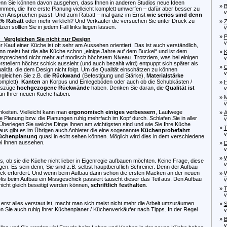
nn Sie können davon ausgehen, dass Ihnen in anderen Studios neue Ideen
»
B
mmen, die Ihre erste Planung vielleicht komplett umwerfen – dafür aber besser zu
vo
ren Ansprüchen passt. Und zum Rabatt – mal ganz im Ernst
wie seriös sind denn
% Rabatt
oder mehr wirklich? Und Verkäufer die versuchen Sie unter Druck zu
»
Z
tzen sollten Sie in jedem Fall links liegen lassen.
vo
»
P
 Vergleichen Sie nicht nur Design
von
r Kauf einer Küche ist oft sehr am Aussehen orientiert. Das ist auch verständlich,
nn meist hat die alte Küche schon „einige Jahre auf dem Buckel“ und ist dem
»
K
tsprechend nicht mehr auf modisch höchstem Niveau. Trotzdem, was bei einigen
von
rstellern höchst schick aussieht (und auch bezahlt wird) entpuppt sich später als
»
O
alität, die dem Design nicht folgt. Um die Qualität einschätzen zu können
von
rgleichen Sie z.B. die
Rückwand
(Befestigung und Stärke),
Materialstärke
omplett),
Kanten
an Korpus und Einlegeböden oder auch ob die Schubkästen /
»
H
szüge
hochgezogene Rückwände
haben. Denken Sie daran, die
Qualität ist
von
 an Ihrer neuen Küche haben.
»
M
von
keiten. Vielleicht kann man
ergonomisch einiges verbessern
, Laufwege
»
A
e Planung bzw. die Planungen ruhig mehrfach im Kopf durch. Schlafen Sie in aller
von
 Überlegen Sie welche Dinge Ihnen am wichtigsten sind und wie Sie Ihre Küche
»
T
naus gibt es im Übrigen auch Anbieter die eine sogenannte
Küchenprobefahrt
von
üchenplanung
quasi in echt sehen können. Möglich wird dies in dem verschiedene
ei Ihnen aussehen.
»
D
von
»
W
s, ob sie die Küche nicht lieber in Eigenregie aufbauen möchten. Keine Frage, diese
von
egen. Es sein denn, Sie sind z.B. selbst hauptberuflich Schreiner. Denn der Aufbau
hick erfordert. Und wenn beim Aufbau dann schon die ersten Macken an der neuen
»
W
ofis beim Aufbau ein Missgeschick passiert tauscht dieser das Teil aus. Den Aufbau
von
icht gleich beseitigt werden können,
schriftlich festhalten
.
»
T
von
 erst alles verstaut ist, macht man sich meist nicht mehr die Arbeit umzuräumen.
»
S
en Sie auch ruhig Ihrer Küchenplaner / Küchenverkäufer nach Tipps. In der Regel
von
»
B
von