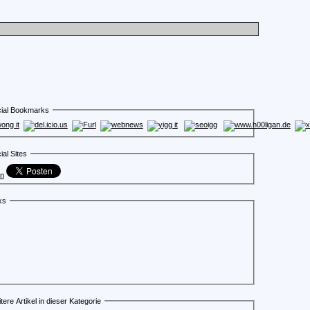
ial Bookmarks
ial Sites
en
ks
tere Artikel in dieser Kategorie