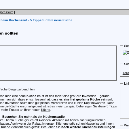
mpressum
|
beim Küchenkauf - 5 Tipps für Ihre neue Küche
en sollten
Soc
Soc
Teil
Lin
nfache Dinge zu beachten.
nn man eine neue
Küche
kauft ist das meist eine größere Investition – gerade
nn man sich dazu entschlossen hat, dass es eine
frei geplante Küche
sein soll.
ese Investition sollte man gut planen, vorbereiten und kühlen Kopf bewahren. Denn
nn die
Küche
erst mal gebaut ist, ist es meist zu spät. Beherzigen Sie diese 5 Tipps
r mehr Freude an Ihrer neuen
Küche
.
 Besuchen Sie mehr als ein Küchenstudio
im Thema Küche gibt es oft Aktionen. Aktionen mit hohen, fast unglaublichen
batten. Auch wenn der Rabatt im ersten Küchenstudio schon klasse ist und Ihnen
Wei
e Küche vielleicht auch gefällt. Besuchen Sie
noch weitere Küchenausstellungen
.