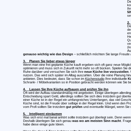
De
ko
Ih
50
se
2.
De
de
en
He
Qu
ve
(k
Au
genauso wichtig wie das Design
– schließlich möchten Sie lange Freude
3. Planen Sie lieber etwas länger
Wenn man eine frei geplante Küche kauft ergeben sich oft ganz neue Möglich
optimieren und muss sich in Zukunft nicht mehr so oft bücken. Spielen Sie di
Ruhe darüber und versuchen Sie sich Ihre
neue Küche live vorzustellen
.
nutzen. Das wird sich später im Alltag auszahlen. Über die reine Planung hi
anbieten. Dies bedeutet, dass Sie schon im
Küchenstudio
Ihre individuelle
K
Schrank- / Möbelvarianten so in Position gebracht werden können wie Sie b
4. Lassen Sie Ihre Küche aufbauen und prüfen Sie ihn
Oft wird der Aufbau standardmäßig mit angeboten. Einige überlegen allerding
Entscheidung spart Geld, allerdings sollten Sie sich dies trotzdem gut überl
einer Küche ist in der Regel ein umfangreiches Unterfangen, das viel Gesc
Küche sind, ist die Freude über selbige in der Regel klein. Und wenn den Pr
vom Profi sollten Sie trotzdem
gut prüfen
und eventuelle Mängel, wenn Sie n
5. Intelligent einräumen
Was sich erst mal banal anhört sollte trotzdem gut überlegt sein. Denn wenn
Deshalb überlegen Sie sich genau
was wo am meisten Sinn macht
. Frag
habe diese einige gute Ideen.