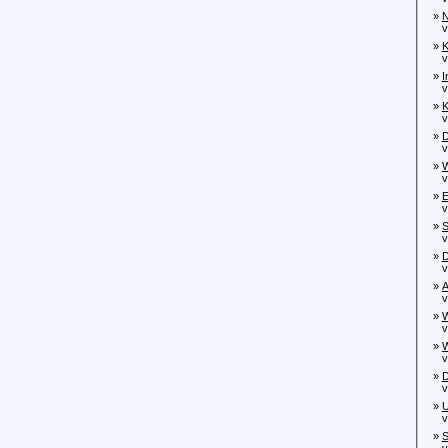
»
N
von
»
K
von
»
I
von
»
K
von
»
D
vo
»
W
von
»
E
vo
»
S
von
»
D
vo
»
A
von
»
W
von
»
W
von
»
D
von
»
U
von
»
S