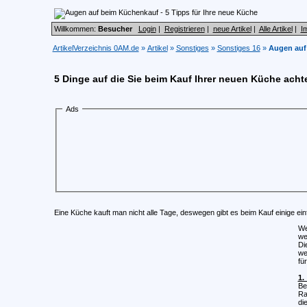
Willkommen:
Besucher
Login
|
Registrieren
|
neue Artikel
|
Alle Artikel
|
I
ArtikelVerzeichnis 0AM.de
»
Artikel
»
Sonstiges
»
Sonstiges 16
»
Augen auf 
5 Dinge auf die Sie beim Kauf Ihrer neuen Küche acht
Ads
Eine Küche kauft man nicht alle Tage, deswegen gibt es beim Kauf einige ei
We
we
Di
we
fü
1.
Be
Ra
di