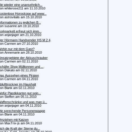
ie wieder eine unansehnlich...
 whiterose211 am 11.10.2010
ostenlose Horoskope auf www...
 astrovitalis am 15.10.2010
nformationen zu jeglichen B...
 susanne am 19.10.2010
orkparkett erfreut sich imm...
 anjanjager am 21.10.2010
er Hörmann Handsender HS M 2 4
n Carmen am 27.10.2010
ohin nur mit dem Gast?
 Annemarie am 28.10.2010
insatzgebiete der Akkuschrauber
n Carmen am 02.11.2010
chäfer Shop Mülltonnen und ...
 Dakato am 02.11.2010
as Aussehen eines Piraten
n Carmen am 04.11.2010
blufttrockner im Haushalt
 Blank am 02.11.2010
ofür Plastikkarten gut sein...
 Steffen am 05.11.2010
affenschränke und was man ü...
 anjanjager am 04.11.2010
ie sprechende Personenwaage
 Blank am 04.11.2010
mziehen mit Katzen
 MaxTrix-js am 04.11.2010
ich die Kraft der Sterne du...