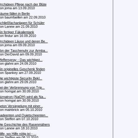
rchideen Pflege nach der Blüte
 joma am 13.09.2010
äume fällen in Berlin
 baumfaellen am 22.09.2010
chließfachanlagen für Schüler
n Lanew am 21.09.2010
in fertiger Fäkalientank
 findur am 16.09.2010
rchideen Läuse und deren Be...
 joma am 09.09.2010
on der Taschenuhr zur Armba...
 DerDavid am 09.09.2010
fefferspray - Das wichtigst...
 glahni am 24.09.2010
in originelles Geschenk finden
 Spankey am 27.09.2010
ie wichtigste Security Bekl...
 glahni am 29.09.2010
ei der Verbrennung von Trip...
 homgat am 30.09.2010
tznatron (NaOH) wird als Na...
 homgat am 30.09.2010
eton Versiegelung mit einer...
 mainbrick am 05.10.2010
adeenten und Quietscheenten...
 Steffen am 07.10.2010
ie Geschichte des Rasenmähers
n Lanew am 18.10.2010
ilfe, wo Hilfe nötig ist - ...
 Steffen am 08.10.2010