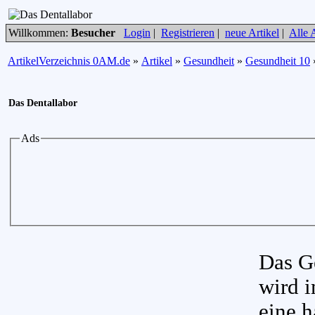
Willkommen:
Besucher
Login
|
Registrieren
|
neue Artikel
|
Alle A
ArtikelVerzeichnis 0AM.de
»
Artikel
»
Gesundheit
»
Gesundheit 10
Das Dentallabor
Ads
Das G
wird i
eine h