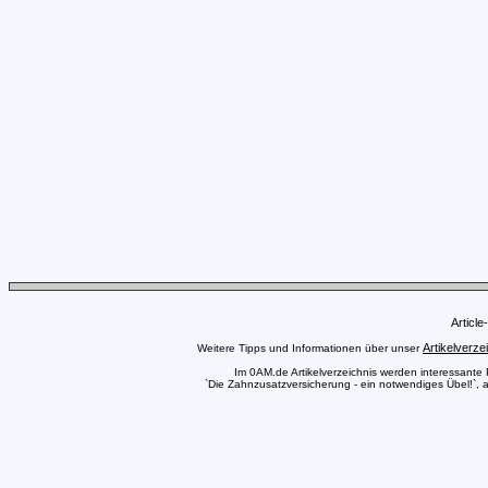
Articl
Artikelverze
Weitere Tipps und Informationen über unser
Im 0AM.de Artikelverzeichnis werden interessante Pr
`Die Zahnzusatzversicherung - ein notwendiges Übel!`, a