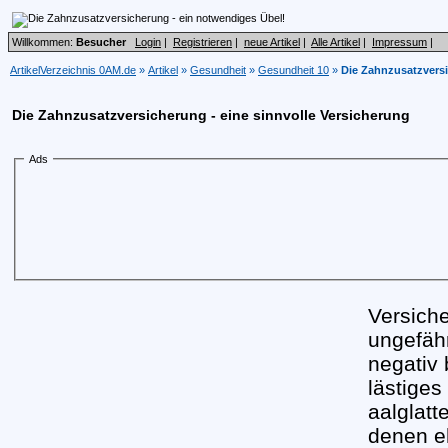
Willkommen:
Besucher
Login
|
Registrieren
|
neue Artikel
|
Alle Artikel
|
Impressum
|
ArtikelVerzeichnis 0AM.de
»
Artikel
»
Gesundheit
»
Gesundheit 10
»
Die Zahnzusatzversi
Die Zahnzusatzversicherung - eine sinnvolle Versicherung
Ads
Versiche
ungefäh
negativ
lästiges
aalglatt
denen eh