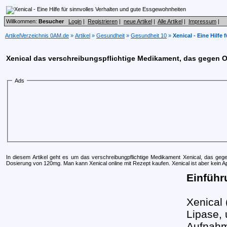
Willkommen:
Besucher
Login
|
Registrieren
|
neue Artikel
|
Alle Artikel
|
Impressum
|
ArtikelVerzeichnis 0AM.de
»
Artikel
»
Gesundheit
»
Gesundheit 10
»
Xenical - Eine Hilfe
Xenical das verschreibungspflichtige Medikament, das gegen O
Ads
In diesem Artikel geht es um das verschreibungpflichtige Medikament Xenical, das gegen 
Dosierung von 120mg. Man kann Xenical online mit Rezept kaufen. Xenical ist aber kein Ap
Einführu
Xenical 
Lipase, 
Aufnahm