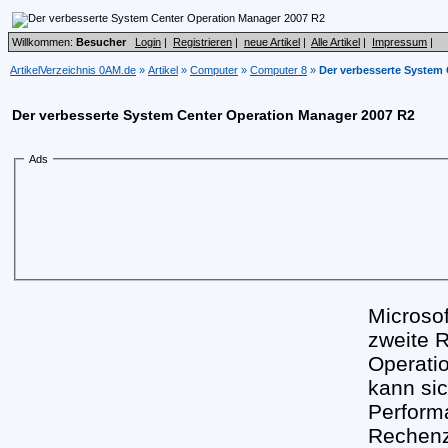
Willkommen:
Besucher
Login
|
Registrieren
|
neue Artikel
|
Alle Artikel
|
Impressum
|
ArtikelVerzeichnis 0AM.de
»
Artikel
»
Computer
»
Computer 8
»
Der verbesserte System
Der verbesserte System Center Operation Manager 2007 R2
Ads
Microsof
zweite 
Operati
kann sic
Perform
Rechen