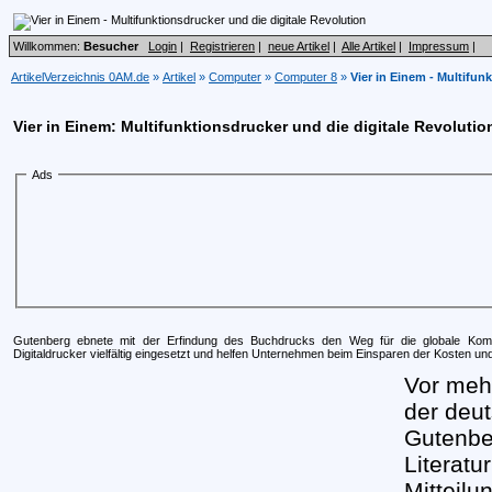
Willkommen:
Besucher
Login
|
Registrieren
|
neue Artikel
|
Alle Artikel
|
Impressum
|
ArtikelVerzeichnis 0AM.de
»
Artikel
»
Computer
»
Computer 8
»
Vier in Einem - Multifun
Vier in Einem: Multifunktionsdrucker und die digitale Revolutio
Ads
Gutenberg ebnete mit der Erfindung des Buchdrucks den Weg für die globale Ko
Digitaldrucker vielfältig eingesetzt und helfen Unternehmen beim Einsparen der Kosten un
Vor mehr
der deu
Gutenbe
Literatu
Mitteilu