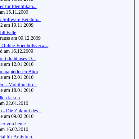
 für Identifikati...
m 15.11.2009
 Software Beratun...
 am 19.11.2009
ill Falle
auss am 09.12.2009
nline-Friedhofsverw...
 am 16.12.2009
ert drahtloses D...
e am 12.01.2010
m papierlosen Büro
e am 12.01.2010
em - Multifunktio...
e am 18.01.2010
llen lassen
m 22.01.2010
- Die Zukunft des...
e am 09.02.2010
er von heute
am 16.02.2010
al für Antiviren...