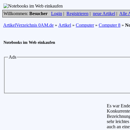
Willkommen:
Besucher
Login
|
Registrieren
|
neue Artikel
|
Alle A
ArtikelVerzeichnis 0AM.de
»
Artikel
»
Computer
»
Computer 8
»
No
Notebooks im Web einkaufen
Ads
Es war Ende 
Konkurrente
Bezeichnung 
sehr leichte
auch an eine