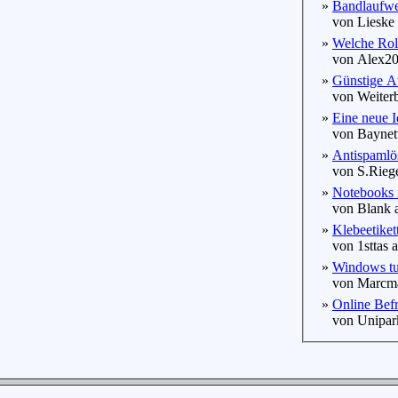
»
Bandlaufwer
von Lieske E
»
Welche Roll
von Alex200
»
Günstige 
von Weiterbi
»
Eine neue I
von Baynetw
»
Antispamlös
von S.Riege
»
Notebooks 
von Blank a
»
Klebeetikett
von 1sttas a
»
Windows tun
von Marcmay
»
Onlin
von Unipark