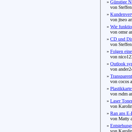
»
Günstige N
von Steffen
»
Kundenverw
von jtseo am
»
Wie funktion
von omsr am
»
CD und Disk
von Steffen
»
Folgen eine
von nico123
»
Outlook syn
von ander24
»
Transparen
von cocos a
»
Plastikkart
von rsdm am
»
Laser Toner
von Karolin
»
Ran ans E-B
von Matty a
»
Entstehungs
von Karolin