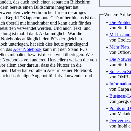
andelt, das auch noch einen separaten Bildschirm
dern bereits einen Bildschirm integriert hat.
erwendeten viele Verbraucher für ein derartiges
Weitere Artike
en Begriff "Klappcomputer". Darüber hinaus ist das
»
Die Proble
ch überall mit hinnehmbar und kann auch für das
von Steffen
rnetsurfen verwendet werden. Und auch Text- und
eitung ist mobil dank Akku möglich. War die
»
Mit Instand
 Notebooks anfänglich den PCs der gleichen
von Coolcat
och unterlegen, hat sich dies heute grundlegend
»
Mehr Platz 
uch das
Acer Notebook
kann mit den Stand-PCs
von Officew
ellers mithalten bzw. ist diesen weit überlegen. Wie
»
Die Notwen
e Notebooks von anderen Herstellern weisen die von
von Steffen
r allem aber daraus, dass die Nutzer an die
nnen. Dabei hat vor allem Acer in seiner Notebook-
»
So testen S
 auch das richtige Angebot für Privatanwender und
von OMB am
»
Information
von Caspa a
»
Business-L
von joergs 
»
Points und 
von Matador
»
Der verbess
von fnold a