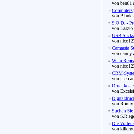
von ben81 a
»
Computersp
von Blank a
»
S.O.D. - Pr
von Laszlo P
»
USB Sticks 
von nico123
»
Camtasia Stu
von danny a
»
Wlan Repeat
von nico123
»
CRM-System
von jtseo am
»
Druckkoste
von Excelsio
»
Digitaldruc
von Ronny a
»
Suchen Sie 
von S.Riege
»
Die Vortei
von killergu