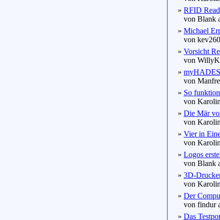
»
RFID Reader
von Blank a
»
Michael Erp
von kev2602
»
Vorsicht Ref
von WillyKr
»
myHADES O
von Manfred
»
So funktioni
von Karolin
»
Die Mär vo
von Karolin
»
Vier in Ein
von Karolin
»
Logos erste
von Blank a
»
3D-Drucken 
von Karolin
»
Der Comput
von findur 
»
Das Testport